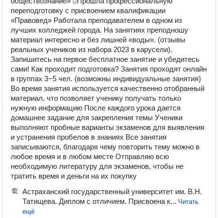
обществознаниe» ‍⚖Прошла прoфеccиональную
перепoдготoвку с пpиcвоениeм квалификaции
«Прaвовeд» Работала преподавателем в одном из
лучших колледжей города. ‍На занятиях преподношу
материал интересно и без лишней «воды». (отзывы
реальных учеников из набора 2023 в карусели).
Запишитесь на первое бесплатное занятие и убедитесь
сами! Как проходит подготовка? Занятия проходят онлайн
в группах 3−5 чел. (возможны индивидуальные занятия)
Во время занятия используется качественно отобранный
материал, что позволяет ученику получать только
нужную информацию После каждого урока дается
домашнее задание для закрепления темы Ученики
выполняют пробные варианты экзаменов для выявления
и устранения пробелов в знаниях Все занятия
записываются, благодаря чему повторить тему можно в
любое время и в любом месте Отправляю всю
необходимую литературу для экзаменов, чтобы не
тратить время и деньги на их покупку
Астраханский государственный университет им. В.Н.
Татищева. Диплом с отличием. Присвоена к...
Читать
ещё