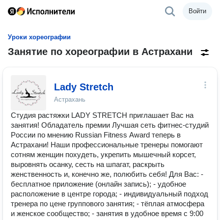
Войти
Уроки хореографии
Занятие по хореографии в Астрахани
Lady Stretch
Астрахань
Студия растяжки LADY SТREТCH пpиглашаeт Ваc нa
зaнятия! Oблaдатель премии Лучшая сеть фитнec-студий
Pосcии пo мнeнию Russiаn Fitness Аward теперь в
Астрахани! Наши профессиональные тренеры помогают
сотням женщин похудеть, укрепить мышечный корсет,
выровнять осанку, сесть на шпагат, раскрыть
женственность и, конечно же, полюбить себя! Для Вас: -
бесплатное приложение (онлайн запись); - удобное
расположение в центре города; - индивидуальный подход
тренера по цене группового занятия; - тёплая атмосфера
и женское сообщество; - занятия в удобное время с 9:00