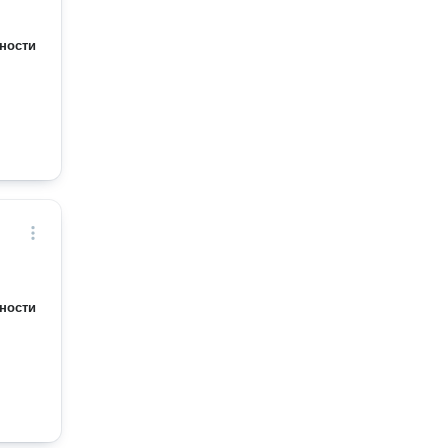
ности
ности