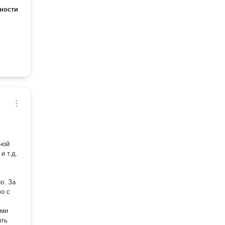
ности
ной
и т.д.
 За
во с
ами