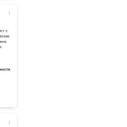
ист с
еские
я
ности