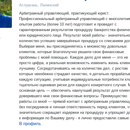
Астрахань, Ленинский
Арбитражный управляющий, практикующий юрист.
Профессиональный арбитражный управляющий с многолетни
опытом работы (более 10 лет) подготовит и проведет с
гарантированным результатом процедуру банкротства физиче
или юридического лица. Результат моей работы - значительн
н
количество успешно завершённых процедур со списанием дол
Выбирая меня, вы присоединяетесь к множеству довольных
клиентов, которые благополучно решили свои финансовые
проблемы с моей помощью. Каждое дело для меня — это не
просто цифра, а реальная возможность изменить жизнь клиен
лучшему. Сосредотачиваясь не на количестве дел, с ростом
которых неизбежно страдает качество, я детально прорабаты
каждую ситуацию, учитывая индивидуальные потребности кли
тщательно оценивая риски для каждого конкретного случая. Моя
основная цель — обеспечить наилучший результат для клиен
доверившего мне свои финансовые вопросы. Преимущество
работы со мной — прямой контакт с арбитражным управляю
без посредников и личная ответственность перед клиентом, ч
значительно сокращает издержки на процедуру и упрощает д
к информации по Вашему делу - я лично предоставлю самые
В профиль
точные и актуальные данные, обеспечу полную прозрачность
всех этапах работы. Один звонок способен решить Вашу проблему