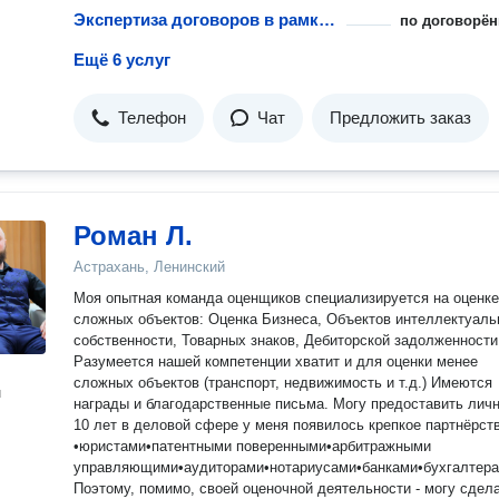
- не откладывайте в долгий ящик!
Экспертиза договоров в рамках абонентского обслуживания и сопровождения бизнеса
по договорён
Ещё 6 услуг
Телефон
Чат
Предложить заказ
Роман Л.
Астрахань, Ленинский
Моя опытная команда оценщиков специализируется на оценке
сложных объектов: Оценка Бизнеса, Объектов интеллектуаль
собственности, Товарных знаков, Дебиторской задолженности 
Разумеется нашей компетенции хватит и для оценки менее
сложных объектов (транспорт, недвижимость и т.д.) Имеются
н
награды и благодарственные письма. Могу предоставить лично.
10 лет в деловой сфере у меня появилось крепкое партнёрст
•юристами•патентными поверенными•арбитражными
управляющими•аудиторами•нотариусами•банками•бухгалтер
Поэтому, помимо, своей оценочной деятельности - могу сделать