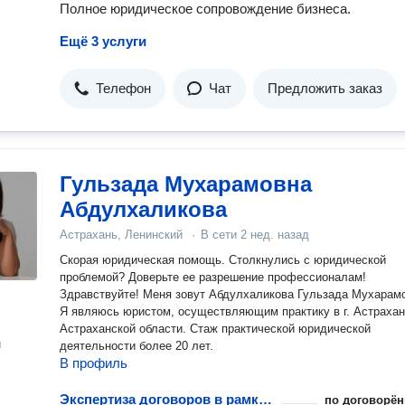
Полное юридическое сопровождение бизнеса.
Ещё 3 услуги
Телефон
Чат
Предложить заказ
Гульзада Мухарамовна
Абдулхаликова
Астрахань, Ленинский
·
В сети
2 нед. назад
Скорая юридическая помощь. Столкнулись с юридической
проблемой? Доверьте ее разрешение профессионалам!
Здравствуйте! Меня зовут Абдулхаликова Гульзада Мухарам
Я являюсь юристом, осуществляющим практику в г. Астрахань и
Астраханской области. Стаж практической юридической
н
деятельности более 20 лет.
В профиль
Экспертиза договоров в рамках абонентского обслуживания и сопровождения бизнеса
по договорён