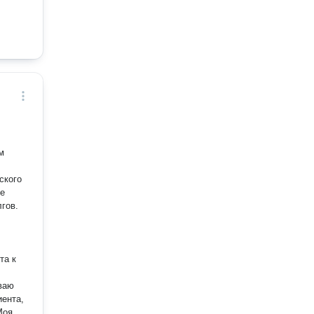
м
ского
ое
гов.
та к
ваю
ента,