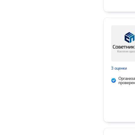
3 оценки
Организ
провере