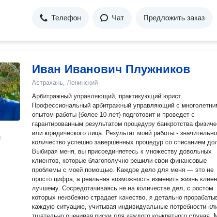
Телефон
Чат
Предложить заказ
Иван Иванович Плужников
Астрахань, Ленинский
Арбитражный управляющий, практикующий юрист.
Профессиональный арбитражный управляющий с многолетни
опытом работы (более 10 лет) подготовит и проведет с
гарантированным результатом процедуру банкротства физиче
или юридического лица. Результат моей работы - значительн
н
количество успешно завершённых процедур со списанием дол
Выбирая меня, вы присоединяетесь к множеству довольных
клиентов, которые благополучно решили свои финансовые
проблемы с моей помощью. Каждое дело для меня — это не
просто цифра, а реальная возможность изменить жизнь клиен
лучшему. Сосредотачиваясь не на количестве дел, с ростом
которых неизбежно страдает качество, я детально прорабаты
каждую ситуацию, учитывая индивидуальные потребности кли
тщательно оценивая риски для каждого конкретного случая. Моя