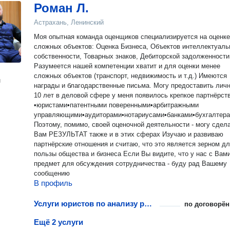
Роман Л.
Астрахань, Ленинский
Моя опытная команда оценщиков специализируется на оценке
сложных объектов: Оценка Бизнеса, Объектов интеллектуаль
собственности, Товарных знаков, Дебиторской задолженности 
Разумеется нашей компетенции хватит и для оценки менее
сложных объектов (транспорт, недвижимость и т.д.) Имеются
н
награды и благодарственные письма. Могу предоставить лично.
10 лет в деловой сфере у меня появилось крепкое партнёрст
•юристами•патентными поверенными•арбитражными
управляющими•аудиторами•нотариусами•банками•бухгалтер
Поэтому, помимо, своей оценочной деятельности - могу сделать
Вам РЕЗУЛЬТАТ также и в этих сферах Изучаю и развиваю
партнёрские отношения и считаю, что это является зерном д
пользы общества и бизнеса Если Вы видите, что у нас с Вами есть
предмет для обсуждения сотрудничества - буду рад Вашему
сообщению
В профиль
Услуги юристов по анализу рисков фармацевтических предприятий
по договорён
Ещё 2 услуги