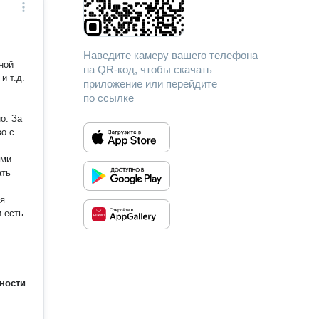
Наведите камеру вашего телефона
ной
на QR-код, чтобы скачать
и т.д.
приложение или перейдите
по ссылке
 За
во с
ами
ля
ности