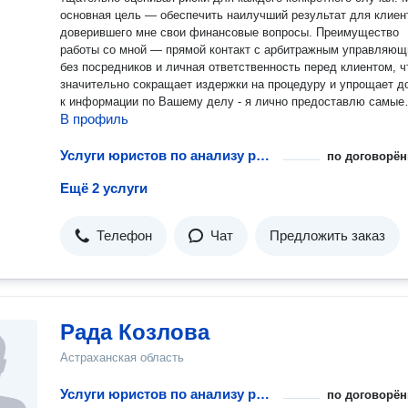
основная цель — обеспечить наилучший результат для клиен
доверившего мне свои финансовые вопросы. Преимущество
работы со мной — прямой контакт с арбитражным управляю
без посредников и личная ответственность перед клиентом, ч
значительно сокращает издержки на процедуру и упрощает д
к информации по Вашему делу - я лично предоставлю самые
В профиль
точные и актуальные данные, обеспечу полную прозрачность
всех этапах работы. Один звонок способен решить Вашу проблему
- не откладывайте в долгий ящик!
Услуги юристов по анализу рисков фармацевтических предприятий
по договорён
Ещё 2 услуги
Телефон
Чат
Предложить заказ
Рада Козлова
Астраханская область
Услуги юристов по анализу рисков фармацевтических предприятий
по договорён