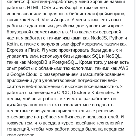
касается фронтенд-разработки, у меня хорошие навыки
работы с HTML, CSS и JavaScript, в том числе с
использованием популярных библиотек и фреймворков,
таких как React, Vue и Angular. У меня также есть опыт
работы с адаптивным дизайном, доступностью и кросс-
браузерной совместимостью. Что касается серверной
части, я работал с такими языками, как NodeJS, Python и
Kotlin, а также с популярными фреймворками, такими как
Express и Flask. Я умею проектировать базы данных и
управлять ими, используя базы данных SQL и NoSQL,
такие как MongoDB и PostgreSQL. Кроме того, у меня есть
опыт работы с облачными технологиями, такими как AWS
и Google Cloud, с развертыванием и масштабированием
приложений для удовлетворения потребностей веб-
сайтов и веб-приложений с высокой посещаемостью. Я
работал с конвейерами CI/CD, Docker и Kubernetes. В
целом, мой опыт работы в качестве разработчика и
дизайнера полного стека позволяет мне создавать
целостные и визуально привлекательные решения,
отвечающие потребностям бизнеса и пользователей. Я
горжусь тем, что всегда в курсе новейших технологий и
тенденций, чтобы моя работа всегда была на переднем
крае отрасли.