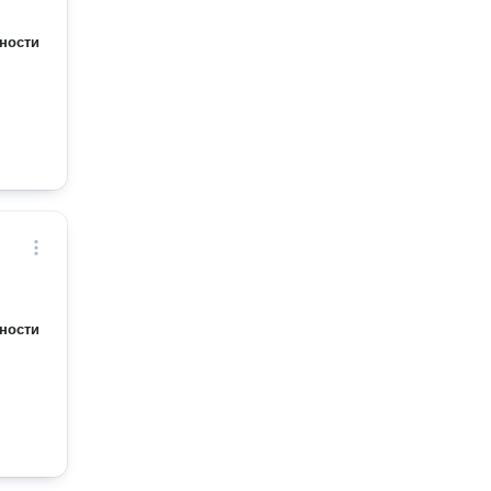
ности
ности