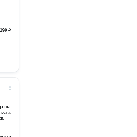
199 ₽
ерным
ности,
ки.
ности