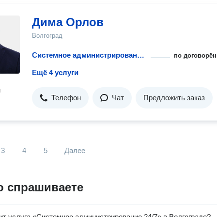
Дима Орлов
Волгоград
Системное администрирование 24/7
по договорён
Ещё 4 услуги
н
Телефон
Чат
Предложить заказ
3
4
5
Далее
о спрашиваете
ит услуга «Системное администрирование 24/7» в Волгограде?