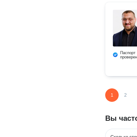
Паспорт
провере
1
2
Вы част
Сколько сто