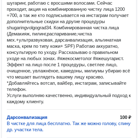
шугаринг, работаю с вросшими волосами. Сейчас
проходит, акция на комбинированную чистку лица 1200
=700, а так же кто подписывается на инстаграм получает
дополнительные скидки на другие процедуры
shugaringvolgograd34. Комбинированная чистка лица
(Демакияж, пилинг,распаривание,чистка
мех.+ультразвуковая, дарсанвализация, альгинатная
маска, крем по типу кожи+ SPF) Работаю аккуратно,
консультирую по уходу. Рассказываю о правильном
уходе на любых зонах. #яжекосметолог #яжешугарист.
Эффект на лицо после 1 процедуры, светлее лицо,
очищенное, увлажнёное, камедоны, милиумы убираю всё
что мешает выглядеть вашему лицу красиво.
*Добавляйтесь вотсап, вайбер, инстаграм, записывайте
телефон.
Услуги выполняю качественно, индивидуальный подход к
каждому клиенту.
Дарсонвализация
100 ₽
В чистке для лица бесплатно. Так же можно голову, спину
др. участки тела.