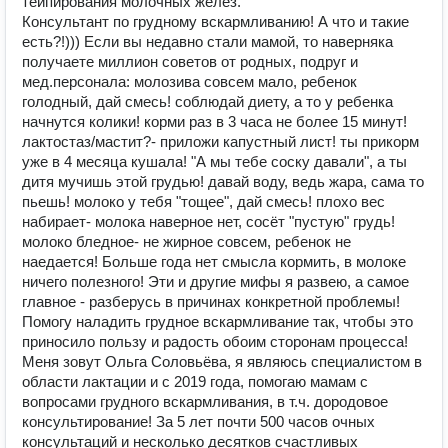
тейпирования молочных желез.
Консультант по грудному вскармливанию! А что и такие
есть?!))) Если вы недавно стали мамой, то наверняка
получаете миллион советов от родных, подруг и
мед.персонала: молозива совсем мало, ребенок
голодный, дай смесь! соблюдай диету, а то у ребенка
начнутся колики! корми раз в 3 часа не более 15 минут!
лактостаз/мастит?- приложи капустный лист! ты прикорм
уже в 4 месяца кушала! "А мы тебе соску давали", а ты
дитя мучишь этой грудью! давай воду, ведь жара, сама то
пьешь! молоко у тебя "тощее", дай смесь! плохо вес
набирает- молока наверное нет, сосёт "пустую" грудь!
молоко бледное- не жирное совсем, ребенок не
наедается! Больше года нет смысла кормить, в молоке
ничего полезного! Эти и другие мифы я развею, а самое
главное - разберусь в причинах конкретной проблемы!
Помогу наладить грудное вскармливание так, чтобы это
приносило пользу и радость обоим сторонам процесса!
Меня зовут Ольга Соловьёва, я являюсь специалистом в
области лактации и с 2019 года, помогаю мамам с
вопросами грудного вскармливания, в т.ч. дородовое
консультирование! За 5 лет почти 500 часов очных
консультаций и несколько десятков счастливых