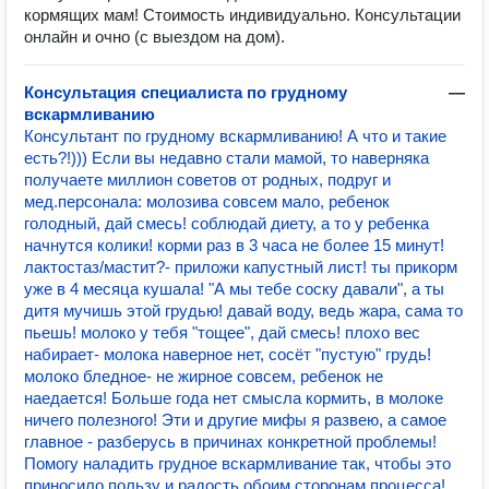
кормящих мам! Стоимость индивидуально. Консультации
онлайн и очно (с выездом на дом).
Консультация специалиста по грудному
—
вскармливанию
Консультант по грудному вскармливанию! А что и такие
есть?!))) Если вы недавно стали мамой, то наверняка
получаете миллион советов от родных, подруг и
мед.персонала: молозива совсем мало, ребенок
голодный, дай смесь! соблюдай диету, а то у ребенка
начнутся колики! корми раз в 3 часа не более 15 минут!
лактостаз/мастит?- приложи капустный лист! ты прикорм
уже в 4 месяца кушала! "А мы тебе соску давали", а ты
дитя мучишь этой грудью! давай воду, ведь жара, сама то
пьешь! молоко у тебя "тощее", дай смесь! плохо вес
набирает- молока наверное нет, сосёт "пустую" грудь!
молоко бледное- не жирное совсем, ребенок не
наедается! Больше года нет смысла кормить, в молоке
ничего полезного! Эти и другие мифы я развею, а самое
главное - разберусь в причинах конкретной проблемы!
Помогу наладить грудное вскармливание так, чтобы это
приносило пользу и радость обоим сторонам процесса!