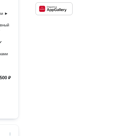
и ️►
у
 ✔
500 ₽