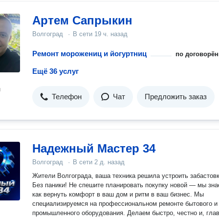
Артем Сапрыкин
Волгоград
·
В сети
19 ч. назад
Ремонт морожениц и йогуртниц
по договорён
Ещё 36 услуг
н
Телефон
Чат
Предложить заказ
Надежный Мастер 34
Волгоград
·
В сети
2 д. назад
Жители Волгограда, ваша техника решила устроить забастов
Без паники! Не спешите планировать покупку новой — мы зна
как вернуть комфорт в ваш дом и ритм в ваш бизнес. Мы
специализируемся на профессиональном ремонте бытового и
промышленного оборудования. Делаем быстро, честно и, глав