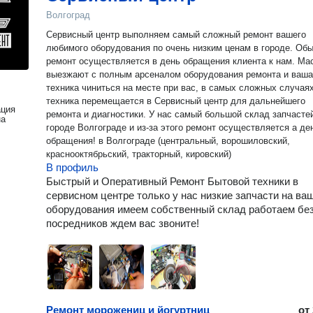
Волгоград
Сервисный центр выполняем самый сложный ремонт вашего
любимого оборудования по очень низким ценам в городе. Об
ремонт осуществляется в день обращения клиента к нам. Ма
выезжают с полным арсеналом оборудования ремонта и ваша
техника чиниться на месте при вас, в самых сложных случая
техника перемещается в Сервисный центр для дальнейшего
ация
ремонта и диагностики. У нас самый большой склад запчасте
на
городе Волгограде и из-за этого ремонт осуществляется а де
обращения! в Волгограде (центральный, ворошиловский,
краснооктябрьский, тракторный, кировский)
В профиль
Быстрый и Оперативный Ремонт Бытовой техники в
сервисном центре только у нас низкие запчасти на ва
оборудования имеем собственный склад работаем бе
посредников ждем вас звоните!
Ремонт морожениц и йогуртниц
от