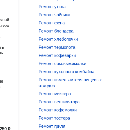
Ремонт утюга
Ремонт чайника
ычный
Ремонт фена
стера
Ремонт блендера
х
Ремонт хлебопечки
Ремонт термопота
й в
нь
Ремонт кофеварки
Ремонт соковыжималки
Ремонт кухонного комбайна
Ремонт измельчителя пищевых
ше
отходов
з
Ремонт миксера
Ремонт вентилятора
Ремонт кофемолки
Ремонт тостера
Ремонт гриля
250 ₽