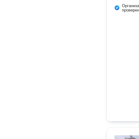
Организ
провере