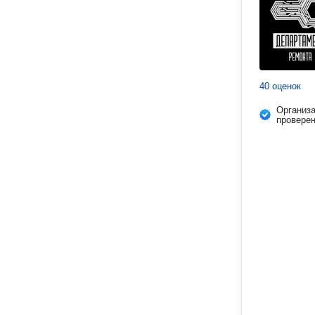
40 оценок
Организ
провере