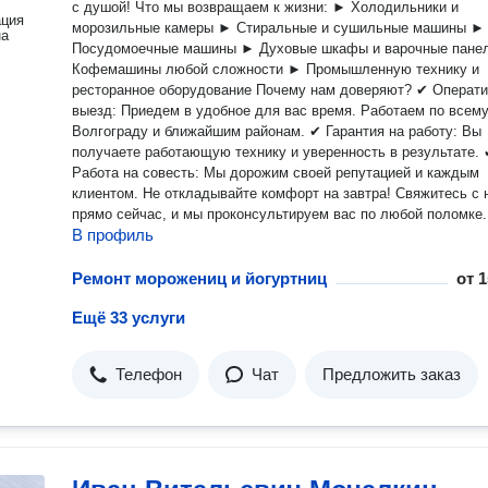
с душой! Что мы возвращаем к жизни: ► Холодильники и
ация
морозильные камеры ► Стиральные и сушильные машины ►
на
Посудомоечные машины ► Духовые шкафы и варочные панел
Кофемашины любой сложности ► Промышленную технику и
ресторанное оборудование Почему нам доверяют? ✔ Оперативный
выезд: Приедем в удобное для вас время. Работаем по всем
Волгограду и ближайшим районам. ✔ Гарантия на работу: Вы
получаете работающую технику и уверенность в результате.
Работа на совесть: Мы дорожим своей репутацией и каждым
клиентом. Не откладывайте комфорт на завтра! Свяжитесь с нами
прямо сейчас, и мы проконсультируем вас по любой поломке.
В профиль
Ремонт морожениц и йогуртниц
от
1
Ещё 33 услуги
Телефон
Чат
Предложить заказ