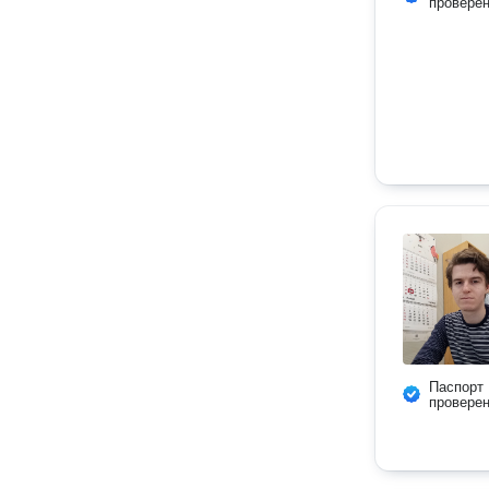
провере
Паспорт
провере