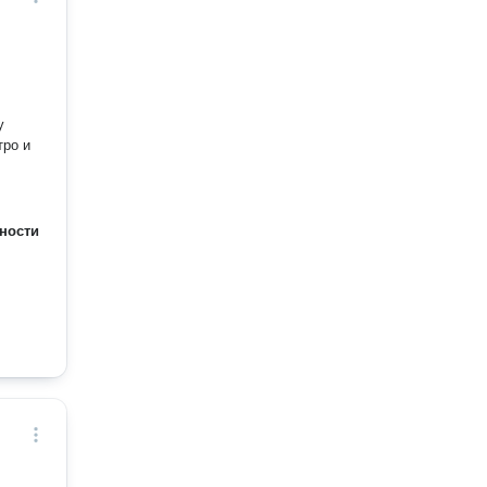
тро и
ности