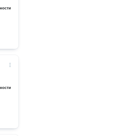
ности
ности