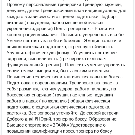
Провожу персональные тренировки Тренирую: мужчин,
девушек, детей Тренировочный план индивидуально для
каждого в зависимости от целей подготовки Подбор
питания ( похудения, набор мышечной мас-сы,
укрепления здоровья) Цель тренировок: - Развитие
концентрации внимания - Повысить уверенность в себе -
Умение постоять за себя и близких - Эмоциональная и
психологическая подготовка, стрессоустойчивость -
Улучшить физическую форму - Улучшить состояние
здоровья, выносливость (тре-нировка включает
функциональный тренинг) - Повысить умение управлять
своим телом, эмоция-ми, быть ловким и смелым -
Повышение технических и тактических навыков бокса -
Подготовка к соревнованиям. Тренировка включает в
себя: разминку, технику ударов, работа на лапах, на
боксёрских снарядах ( груши, настенные подушки)
работа в парах ( по желанию ) общая физическая
подготовка, специальная физическая подготовка,
растяжка. Все вопросы уточняйте! До скорой встречи!
Доброго дня! Я Юрий, тренер по боксу. Образование:
Высшее спортивное «ВГАФК» Удостоверение о
повышении квалификации проф. тренера по боксу