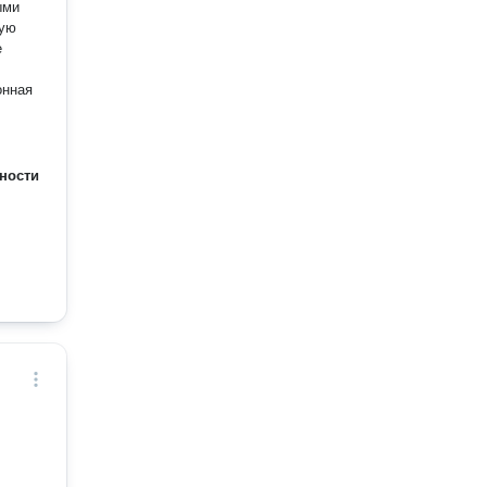
ыми
рую
е
онная
ности