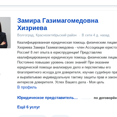
Замира Газимагомедовна
Хизриева
Волгоград, Краснооктябрьский район
·
В сети
4 д. назад
Квалифицированная юридическая помощь физическим лицам
Хизриева Замира Газимагомедовна - член Ассоциации юристо
России! 8 лет опыта в юриспруденции! Представляю
квалифицированную юридическую помощь физическим лицам
Постоянно повышаю уровень своих знаний! При оказании
юридической помощи анализирую дело и перспективы его
благоприятного исхода для доверителя, изучаю судебную пра
н
и вырабатываю индивидуальную тактику защиты прав и зако
интересов доверителя. Успех Вашего дела - Моя цель
В профиль
Юридическое представительство в судах апелляционной инстанции
по договорён
Ещё 6 услуг