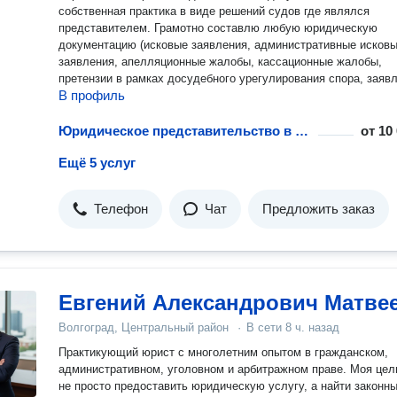
собственная практика в виде решений судов где являлся
представителем. Грамотно составлю любую юридическую
документацию (исковые заявления, административные исков
заявления, апелляционные жалобы, кассационные жалобы,
претензии в рамках досудебного урегулирования спора, заяв
В профиль
в различные ведомства). Могу провести устную консультацию
телефону, по видеосвязи, лично при встрече у себя в офисе 
на Вашей территории, дистанционно составить документацию
Юридическое представительство в судах апелляционной инстанции
от
10
которая Вам необходима.
Ещё 5 услуг
Телефон
Чат
Предложить заказ
Евгений Александрович Матве
Волгоград, Центральный район
·
В сети
8 ч. назад
Практикующий юрист с многолетним опытом в гражданском,
административном, уголовном и арбитражном праве. Моя це
не просто предоставить юридическую услугу, а найти законны