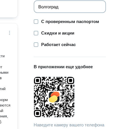
С проверенным паспортом
Скидки и акции
Работает сейчас
сти
В приложении еще удобнее
ет
в
тий
 норм
меются
ый
ения,
).
Наведите камеру вашего телефона