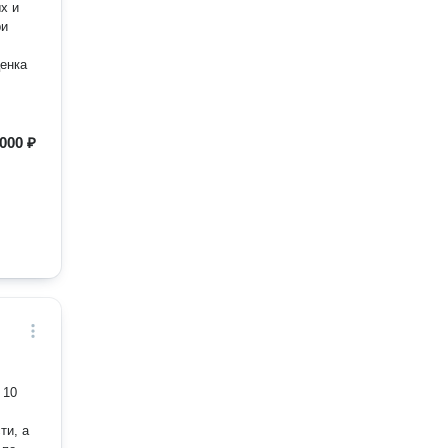
х и
ри
енка
000 ₽
ти, а