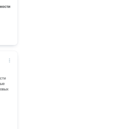
ности
сти
ные
вовых