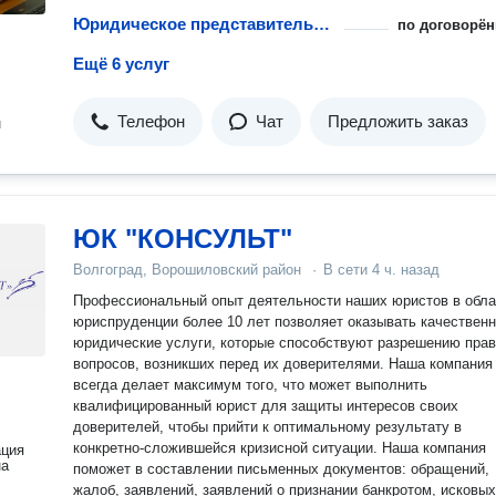
Юридическое представительство в судах апелляционной инстанции
по договорён
Ещё 6 услуг
Телефон
Чат
Предложить заказ
н
ЮК "КОНСУЛЬТ"
Волгоград, Ворошиловский район
·
В сети
4 ч. назад
Профессиональный опыт деятельности наших юристов в обла
юриспруденции более 10 лет позволяет оказывать качествен
юридические услуги, которые способствуют разрешению пра
вопросов, возникших перед их доверителями. Наша компания
всегда делает максимум того, что может выполнить
квалифицированный юрист для защиты интересов своих
доверителей, чтобы прийти к оптимальному результату в
конкретно-сложившейся кризисной ситуации. Наша компания
ация
на
поможет в составлении письменных документов: обращений,
жалоб, заявлений, заявлений о признании банкротом, исковых