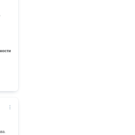
ности
ва.