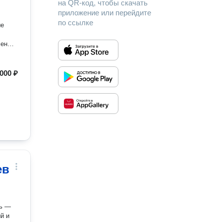
на QR-код, чтобы скачать
приложение или перейдите
по ссылке
ые
ления
 по
либо
,
 000 ₽
ев
ль —
й и