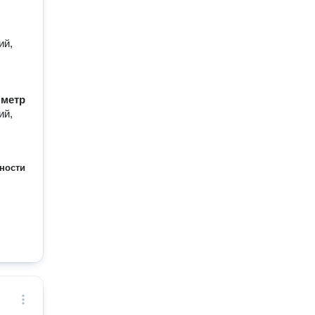
ий,
/ метр
ий,
ности