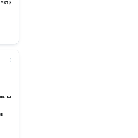
/ метр
ов