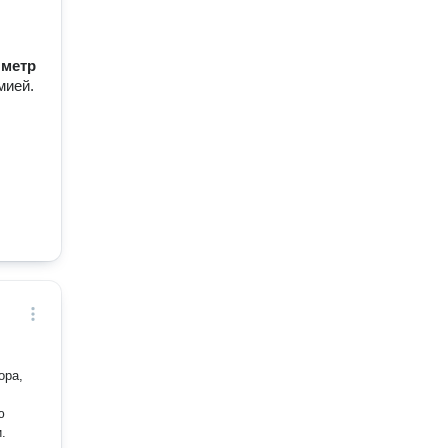
/ метр
мией.
ора,
ю
.