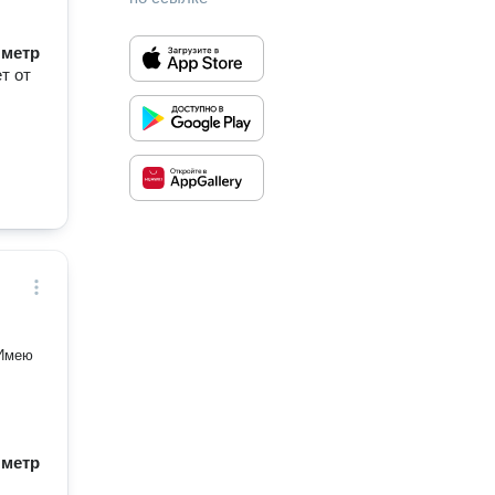
/ метр
т от
 Имею
/ метр