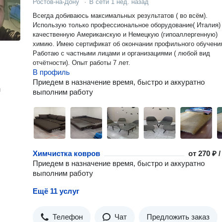
Ростов-на-Дону
·
В сети
1 нед. назад
Всегда добиваюсь максимальных результатов ( во всëм).
Использую только профессиональное оборудование( Италия)
качественную Американскую и Немецкую (гипоаллергенную)
химию. Имею сертификат об окончании профильного обучения.
Работаю с частными лицами и организациями ( любой вид
отчётности). Опыт работы 7 лет.
В профиль
Приедем в назначение время, быстро и аккуратно
н
выполним работу
Химчистка ковров
от
270 ₽ 
Приедем в назначение время, быстро и аккуратно
выполним работу
Ещё 11 услуг
Телефон
Чат
Предложить заказ