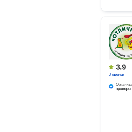
3.9
3 оценки
Организ
провере