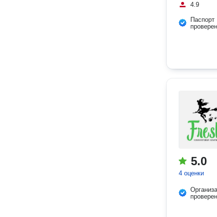
4.9
Паспорт
провере
5.0
4 оценки
Организ
провере