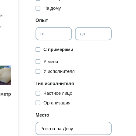
На дому
 и
Опыт
от
до
С примерами
У меня
У исполнителя
Тип исполнителя
Частное лицо
/ метр
Организация
Место