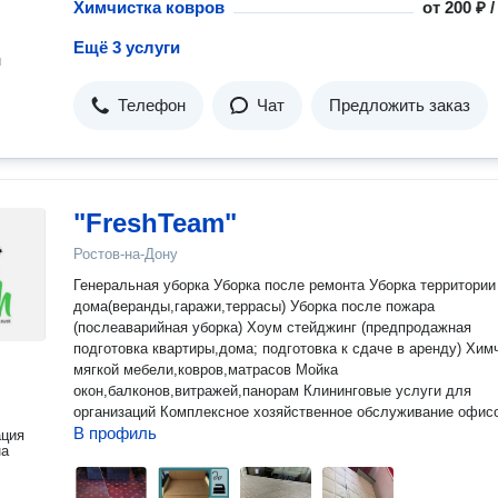
Химчистка ковров
от
200 ₽ 
Ещё 3 услуги
н
Телефон
Чат
Предложить заказ
"FreshTeam"
Ростов-на-Дону
Генеральная уборка Уборка после ремонта Уборка территории
дома(веранды,гаражи,террасы) Уборка после пожара
(послеаварийная уборка) Хоум стейджинг (предпродажная
подготовка квартиры,дома; подготовка к сдаче в аренду) Химчистка
мягкой мебели,ковров,матрасов Мойка
окон,балконов,витражей,панорам Клининговые услуги для
организаций Комплексное хозяйственное обслуживание офис
В профиль
ация
на