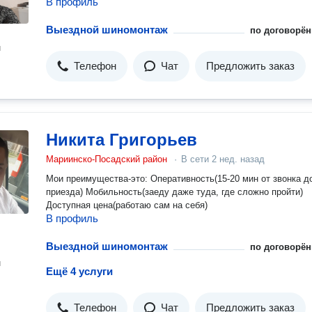
В профиль
Выездной шиномонтаж
по договорён
н
Телефон
Чат
Предложить заказ
Никита Григорьев
Мариинско-Посадский район
·
В сети
2 нед. назад
Мои преимущества-это: Оперативность(15-20 мин от звонка д
приезда) Мобильность(заеду даже туда, где сложно пройти)
Доступная цена(работаю сам на себя)
В профиль
Выездной шиномонтаж
по договорён
н
Ещё 4 услуги
Телефон
Чат
Предложить заказ