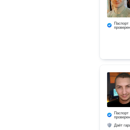
Паспорт
провере
Паспорт
провере
Даёт гар