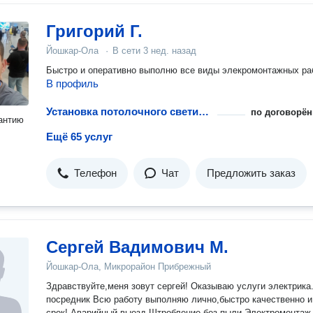
Григорий Г.
Йошкар-Ола
·
В сети
3 нед. назад
Быстро и оперативно выполню все виды элекромонтажных ра
В профиль
Установка потолочного светильника на планку
по договорён
антию
Ещё 65 услуг
Телефон
Чат
Предложить заказ
Сергей Вадимович М.
Йошкар-Ола, Микрорайон Прибрежный
Здравствуйте,меня зовут сергей! Оказываю услуги электрика
посредник Всю работу выполняю лично,быстро качественно и
срок! Аварийный выезд Штробление без пыли Электромонтаж