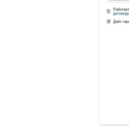
Работае
договору
Даёт гар