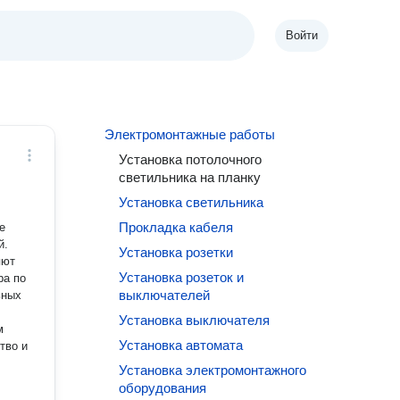
Войти
Электромонтажные работы
Установка потолочного
светильника на планку
Установка светильника
Прокладка кабеля
е
й.
Установка розетки
яют
Установка розеток и
ра по
выключателей
ьных
Установка выключателя
м
Установка автомата
тво и
Установка электромонтажного
оборудования