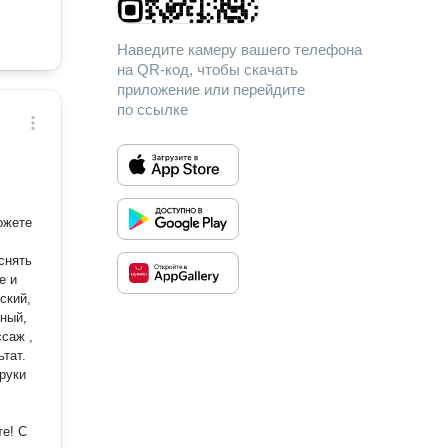
Наведите камеру вашего телефона
на QR-код, чтобы скачать
приложение или перейдите
по ссылке
снять
е и
ный,
саж ,
тат.
руки
е! С