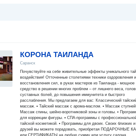
КОРОНА ТАИЛАНДА
Саранск
Почувствуйте на себе живительные эффекты уникального тай
воздействия! Отточенные столетиями техники оздоровления 
восстановления сил, в руках мастеров из Таиланда - мощное
средство в решении многих проблем – от лишнего веса, голо
суставных болей, до повышения иммунитета и быстрого
расслабления. Мы предлагаем для вас: Классический тайский
массаж. • Тайский массаж с арома-маслом. • Массаж ступней.
Массаж спины, шейно-воротниковой зоны и головы. • Програ
для коррекции фигуры. • СПА-программы с профессионально
тайской косметикой. • Программы для двоих. Своих близких и
друзей вы можете порадовать, приобретая ПОДАРОЧНЫЕ К
или СЕРТИФИКАТЫ на любую сумму или услугу салона.