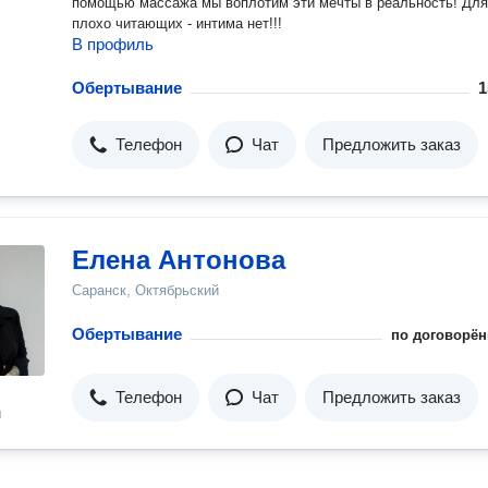
помощью массажа мы воплотим эти мечты в реальность! Для
плохо читающих - интима нет!!!
В профиль
Обертывание
1
Телефон
Чат
Предложить заказ
Елена Антонова
Саранск, Октябрьский
Обертывание
по договорён
Телефон
Чат
Предложить заказ
н