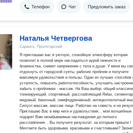
Телефон
Чат
Предложить заказ
Наталья Четвергова
Саранск, Пролетарский
Я приглашаю вас в уютную, спокойную атмосферу которая
позволит в полной мере насладиться аурой нежности и
блаженства, снимет напряжение с тела и души. У меня вы сможете
отдохнуть от городской суеты, рабочих проблем и получите
максимум удовольствия и пользы. Один из лучших способов 
усталость, повысить работоспособность, улучшить настроени
забыть о проблемах - массаж. На Ваш выбор: общий классический,
тонизирующий, спортивный, расслабляющий Relax, сегментар
медовый, баночный, лимфодренажный, антицеллюлитный мас
Силуэт-массаж, массаж лица. Работаю на совесть и на резуль
Приглашаю Вас в мир неги и удовольствия... мои волшебные 
подарят Вам незабываемые наслаждения до полного
расслабления... Вы получите результат, за которым пришли !
Мечтаете быть здоровыми, красивыми и счастливыми? Звонит