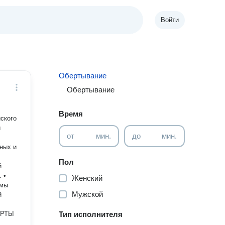
Войти
Обертывание
Обертывание
Время
ского
и
от
мин.
до
мин.
вных и
Пол
 •
Женский
ммы
Мужской
й
АРТЫ
Тип исполнителя