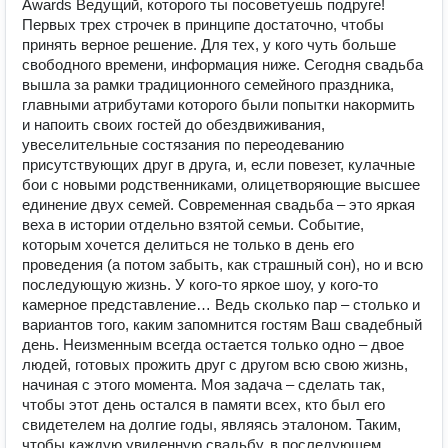
Awards Ведущий, которого ты посоветуешь подруге!
Первых трех строчек в принципе достаточно, чтобы
принять верное решение. Для тех, у кого чуть больше
свободного времени, информация ниже. Сегодня свадьба
вышла за рамки традиционного семейного праздника,
главными атрибутами которого были попытки накормить
и напоить своих гостей до обездвиживания,
увеселительные состязания по переодеванию
присутствующих друг в друга, и, если повезет, кулачные
бои с новыми родственниками, олицетворяющие высшее
единение двух семей. Современная свадьба – это яркая
веха в истории отдельно взятой семьи. Событие,
которым хочется делиться не только в день его
проведения (а потом забыть, как страшный сон), но и всю
последующую жизнь. У кого-то яркое шоу, у кого-то
камерное представление… Ведь сколько пар – столько и
вариантов того, каким запомнится гостям Ваш свадебный
день. Неизменным всегда остается только одно – двое
людей, готовых прожить друг с другом всю свою жизнь,
начиная с этого момента. Моя задача – сделать так,
чтобы этот день остался в памяти всех, кто был его
свидетелем на долгие годы, являясь эталоном. Таким,
чтобы каждую увиденную свадьбу, в последующем,