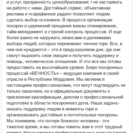
и услуг, прозрачность ценообразования; • не настаивать
на работе с нами. Достойный сервис, объективная
реклама и «сарафанное радио» позволяют людям
сделать выбор осознанно. В процессе организации
похорон и церемоний прощания важны планирование,
тайм-менеджмент и строгий контроль процессов. И еще
более важно не нагружать нюансами и дилеммами
выбора людей, которые переживают личное горе. Все, в
чем они нуждаются – это в предсказуемом дне, где они
смогут выразить свои эмоции и получить поддержку и
помощь, человеческое отношение. И это все мы готовы
предоставить на высочайшем уровне. Бюро похоронных
процессий «ВЕЧНОСТЬ» – ведущая компания в своей
отрасли в Республике Мордовия. Мы являемся
настоящими профессионалами, что могут подтвердить не
только заказчики, но и официальные документы о
присвоении квалификации, диплом о профессиональной
подготовке в области похоронного дела. Наша задача -
оказать поддержку людям в моменты горя и
организовывать достойные и почтительные похороны.
Мы понимаем, что потеря близкого человека - это
тяжелое время, и мы готовы помочь вам в этот трудный
момент. Наша команда профессиональных консультантов