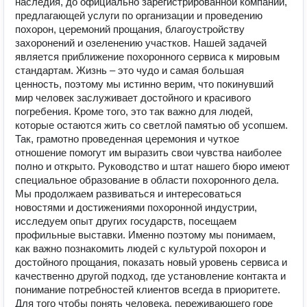
наследия, до официально зарегистрированной компании,
предлагающей услуги по организации и проведению
похорон, церемоний прощания, благоустройству
захоронений и озеленению участков. Нашей задачей
является приближение похоронного сервиса к мировым
стандартам. Жизнь – это чудо и самая большая
ценность, поэтому мы истинно верим, что покинувший
мир человек заслуживает достойного и красивого
погребения. Кроме того, это так важно для людей,
которые остаются жить со светлой памятью об усопшем.
Так, грамотно проведенная церемония и чуткое
отношение помогут им выразить свои чувства наиболее
полно и открыто. Руководство и штат нашего бюро имеют
специальное образование в области похоронного дела.
Мы продолжаем развиваться и интересоваться
новостями и достижениями похоронной индустрии,
исследуем опыт других государств, посещаем
профильные выставки. Именно поэтому мы понимаем,
как важно познакомить людей с культурой похорон и
достойного прощания, показать новый уровень сервиса и
качественно другой подход, где установление контакта и
понимание потребностей клиентов всегда в приоритете.
Для того чтобы понять человека, переживающего горе