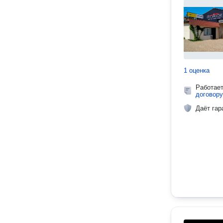
1 оценка
Работае
договору
Даёт гар