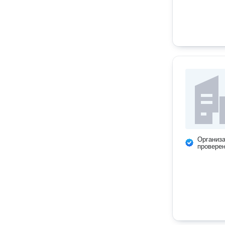
Организ
провере