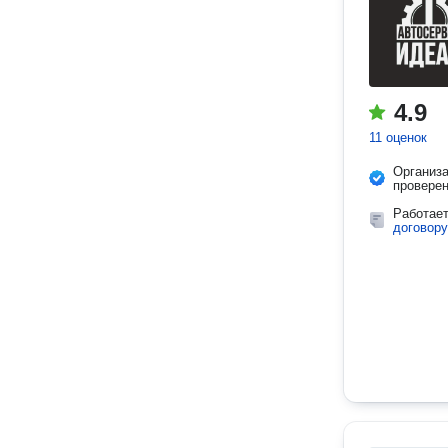
4.9
11 оценок
Организ
провере
Работае
договору