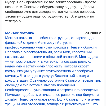
мусор. Если предложение вас заинтересовало - просто
позвоните. Спокойно обсудим вашу задачу, подберём
свободное окно для замера и ответим на все вопросы.
Звоните - будем рады сотрудничеству! Все детали по
телефону.
Монтаж потолка
от 2000 ₽
Монтаж потолка — любая конструкция, от каркаса до
финишной отделки Меня зовут Артур, и я
профессионально монтирую потолки в Пензе и области.
Работаю с гипсокартонными, реечными, кассетными,
натяжными полотнами и обшивкой вагонкой. Моя задача
— не просто закрепить материал, а создать ровную,
надёжную и эстетичную плоскость, которая скроет
коммуникации, улучшит звукоизоляцию и преобразит
комнату. Что входит в услугу: Бесплатный выезд и
консультация. Оцениваю состояние базового перекрытия,
обсуждаю тип потолка, высоту помещения,
необходимость шумоизоляции и встроенного освещения.
Помогаю подобрать оптимальное решение под бюджет и
дизайн. Подготовка основания. Если базовая плита имеет
трещины или отслоения, зачищаю и ремонтирую её. Это