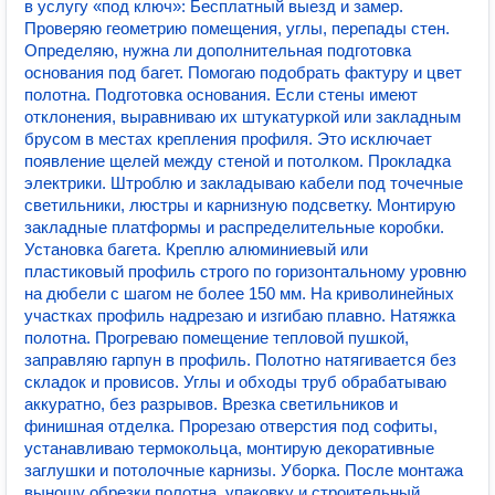
в услугу «под ключ»: Бесплатный выезд и замер.
Проверяю геометрию помещения, углы, перепады стен.
Определяю, нужна ли дополнительная подготовка
основания под багет. Помогаю подобрать фактуру и цвет
полотна. Подготовка основания. Если стены имеют
отклонения, выравниваю их штукатуркой или закладным
брусом в местах крепления профиля. Это исключает
появление щелей между стеной и потолком. Прокладка
электрики. Штроблю и закладываю кабели под точечные
светильники, люстры и карнизную подсветку. Монтирую
закладные платформы и распределительные коробки.
Установка багета. Креплю алюминиевый или
пластиковый профиль строго по горизонтальному уровню
на дюбели с шагом не более 150 мм. На криволинейных
участках профиль надрезаю и изгибаю плавно. Натяжка
полотна. Прогреваю помещение тепловой пушкой,
заправляю гарпун в профиль. Полотно натягивается без
складок и провисов. Углы и обходы труб обрабатываю
аккуратно, без разрывов. Врезка светильников и
финишная отделка. Прорезаю отверстия под софиты,
устанавливаю термокольца, монтирую декоративные
заглушки и потолочные карнизы. Уборка. После монтажа
выношу обрезки полотна, упаковку и строительный