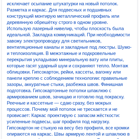
исключает осыпание штукатурки на новый потолок.
Разметка и каркас. Для подвесных и подшивных
конструкций монтирую металлический профиль или
деревянную обрешётку строго в одном уровне.
Использую лазерный нивелир, чтобы плоскость была
идеальной. Закладка коммуникаций. При необходимости
завожу электропроводку для светильников,
вентиляционные каналы и закладные под люстры. Шумо-
и теплоизоляция. В межэтажные и подкровельные
перекрытия укладываю минеральную вату или плиты,
которые гасят ударный шум и сохраняют тепло. Монтаж
облицовки. Гипсокартон, рейки, кассеты, вагонку или
панели креплю с соблюдением технологии: правильные
зазоры, аккуратные стыки, разбежка швов. Финишная
подготовка. Гипсокартонные потолки шпаклюю с
армированием швов, зачищаю и готовлю под покраску.
Реечные и кассетные — сдаю сразу, без мокрых
процессов. Почему мой потолок не трескается и не
провисает: Каркас проектирую с запасом жёсткости:
усиленные подвесы, шаг профиля под нагрузку.
Гипсокартон не стыкую на весу без профиля, все кромки
опираются на каркас. Швы армирую лентой и шпаклюю в