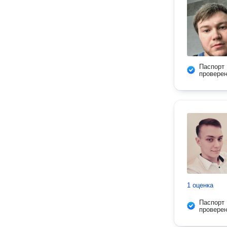
Паспорт
провере
1 оценка
Паспорт
провере