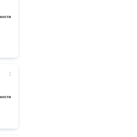
ности
ности