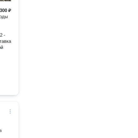
300 ₽
воды
2 -
тавка
ой
а