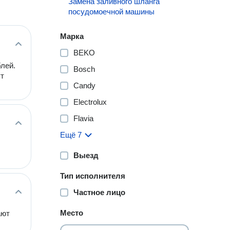
Замена заливного шланга
посудомоечной машины
Марка
BEKO
лей.
Bosch
ут
Candy
Electrolux
Flavia
Ещё 7
Выезд
Тип исполнителя
Частное лицо
Место
ают