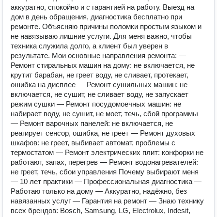
аккуратно, спокойно и с гарантией на работу. Выезд на
дом в день обращения, диагностика бесплатно при
ремонте. Объясняю причины поломки простым языком и
не навязываю лишние услуги. Для меня важно, чтобы
техника служила долго, а клиент был уверен в
результате. Мои основные направления ремонта: —
Ремонт стиральных машин на дому: не включается, не
крутит барабан, не греет воду, не сливает, протекает,
ошибка на дисплее — Ремонт сушильных машин: не
включается, не сушит, не сливает воду, не запускает
режим сушки — Ремонт посудомоечных машин: не
набирает воду, не сушит, не моет, течь, сбой программы
— Ремонт варочных панелей: не включается, не
реагирует сенсор, ошибка, не греет — Ремонт духовых
шкафов: не греет, выбивает автомат, проблемы с
термостатом — Ремонт электрических плит: конфорки не
работают, запах, перегрев — Ремонт водонагревателей:
не греет, течь, сбои управления Почему выбирают меня
— 10 лет практики — Профессиональная диагностика —
Работаю только на дому — Аккуратно, надёжно, без
навязанных услуг — Гарантия на ремонт — Знаю технику
всех брендов: Bosch, Samsung, LG, Electrolux, Indesit,