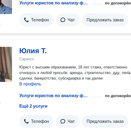
категорий юридических лиц, банкротстве физических лиц -
Услуги юристов по анализу финансовых рисков предприятий
по договорён
умерших, а также банкротстве индивидуальных предпринимат
Решение сложных в рамках процедуры банкротства в рамках
правового поля; также помогу оспорить сделку в банкротстве
Телефон
Чат
Предложить заказ
специальным банкротным основаниям или по общим основан
н
РФ Также оказываю помощь в реализации имущества в ходе
банкротства физических лиц и банкротства обществ с ограни
ответственностью и иных типов организаций
Юлия Т.
Саранск
Юрист с высшим образованием, 18 лет стажа, ответственно
отношусь к любой просьбе, аренда, строительство, дду, любые
сделки, банкротство, субсидиарка и так далее
В профиль
Услуги юристов по анализу финансовых рисков предприятий
по договорён
н
Ещё 2 услуги
Телефон
Чат
Предложить заказ