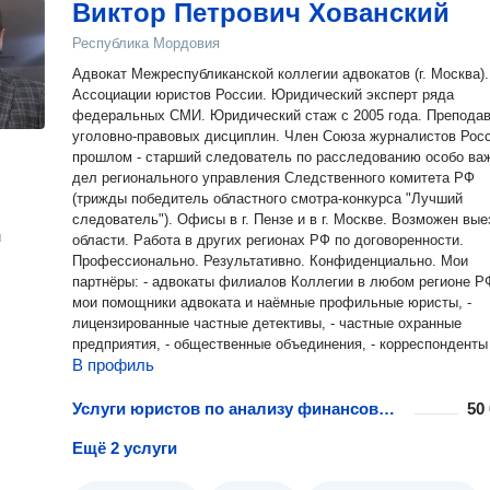
Виктор Петрович Хованский
Республика Мордовия
Адвокат Межреспубликанской коллегии адвокатов (г. Москва)
Ассоциации юристов России. Юридический эксперт ряда
федеральных СМИ. Юридический стаж с 2005 года. Препода
уголовно-правовых дисциплин. Член Союза журналистов Росси
прошлом - старший следователь по расследованию особо ва
дел регионального управления Следственного комитета РФ
(трижды победитель областного смотра-конкурса "Лучший
следователь"). Офисы в г. Пензе и в г. Москве. Возможен выезд по
н
области. Работа в других регионах РФ по договоренности.
Профессионально. Результативно. Конфиденциально. Мои
партнёры: - адвокаты филиалов Коллегии в любом регионе РФ
мои помощники адвоката и наёмные профильные юристы, -
лицензированные частные детективы, - частные охранные
предприятия, - общественные объединения, - корреспонден
В профиль
Услуги юристов по анализу финансовых рисков предприятий
50
Ещё 2 услуги