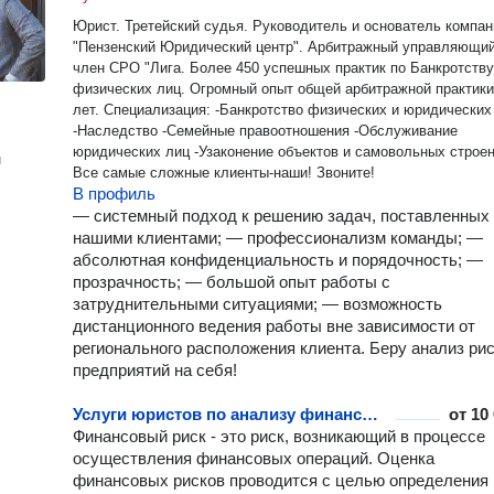
Юрист. Третейский судья. Руководитель и основатель компан
"Пензенский Юридический центр". Арбитражный управляющий
член СРО "Лига. Более 450 успешных практик по Банкротству
физических лиц. Огромный опыт общей арбитражной практики
лет. Специализация: -Банкротство физических и юридических лиц.
-Наследство -Семейные правоотношения -Обслуживание
юридических лиц -Узаконение объектов и самовольных строе
н
Все самые сложные клиенты-наши! Звоните!
В профиль
— системный подход к решению задач, поставленных
нашими клиентами; — профессионализм команды; —
абсолютная конфиденциальность и порядочность; —
прозрачность; — большой опыт работы с
затруднительными ситуациями; — возможность
дистанционного ведения работы вне зависимости от
регионального расположения клиента. Беру анализ ри
предприятий на себя!
Услуги юристов по анализу финансовых рисков предприятий
от
10
Финансовый риск - это риск, возникающий в процессе
осуществления финансовых операций. Оценка
финансовых рисков проводится с целью определения