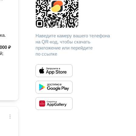
у
дуры
ских
й.
стве
ка.
Наведите камеру вашего телефона
 без
на QR-код, чтобы скачать
 000 ₽
приложение или перейдите
й;
по ссылке
а
и
ным
уре
 со
ица.
тупаю