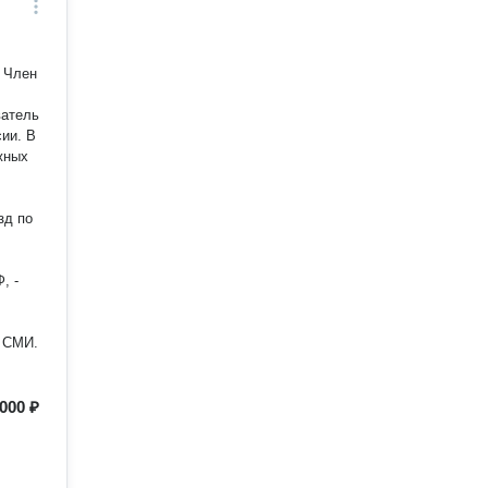
. Член
ватель
и. В
жных
, -
ты СМИ.
 000 ₽