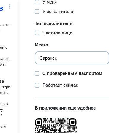
У меня
в
У исполнителя
Тип исполнителя
инета.
м
Частное лицо
Место
сание.
 г;
С проверенным паспортом
ва
Работает сейчас
 сфере
тства
е как
В приложении еще удобнее
жу
 в
или