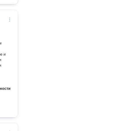
м
и
ности