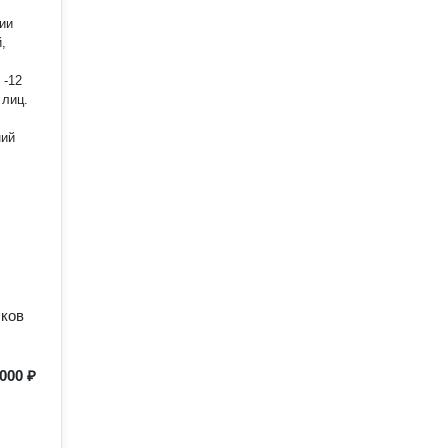
ии
,
 -12
ний
сков
 000 ₽