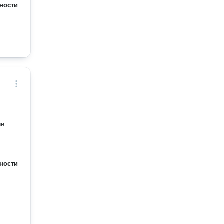
ности
елей.
 по
иям ГК
ченной
ности