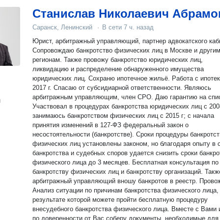
Станислав Николаевич Абрамо
Саранск, Ленинский
·
В сети
7 ч. назад
Юрист, арбитражный управляющий, партнер адвокатского каб
Сопровождаю банкротство физических лиц в Москве и други
регионам. Также провожу банкротство юридических лиц,
ликвидацию и распределение обнаруженного имущества
юридических лиц. Сохраню ипотечное жильё. Работа с ипотекой с
2017 г. Спасаю от субсидиарной ответственности. Являюсь
арбитражным управляющим, член СРО. Даю гарантию на спи
н
Участвовал в процедурах банкротства юридических лиц с 2008
занимаюсь банкротством физических лиц с 2015 г; с начала
принятия изменений в 127-ФЗ федеральный закон о
несостоятельности (банкротстве). Сроки процедуры банкротст
физических лиц установлены законом, но благодаря опыту в
банкротства и судебных споров удается снизить сроки банкро
физического лица до 3 месяцев. Бесплатная консультация по
банкротству физических лиц и банкротству организаций. Такж
арбитражный управляющий вношу банкротов в реестр. Прово
Анализ ситуации по причинам банкротства физического лица,
результате которой можете пройти бесплатную процедуру
внесудебного банкротства физического лица. Вместе с Вами 
по доверенности от Вас соберу документы, необходимые для