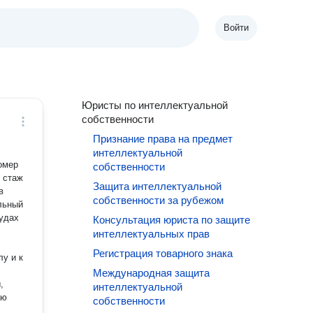
Войти
Юристы по интеллектуальной
собственности
Признание права на предмет
интеллектуальной
омер
собственности
, стаж
Защита интеллектуальной
собственности за рубежом
льный
судах
Консультация юриста по защите
интеллектуальных прав
Регистрация товарного знака
у и к
Международная защита
,
интеллектуальной
аю
собственности