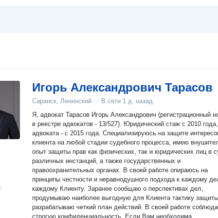
Игорь Александрович Тарасов
Саранск, Ленинский
·
В сети
1 д. назад
Я, адвокат Тарасов Игорь Александрович (регистрационный н
в реестре адвокатов - 13/527). Юридический стаж с 2010 года
адвоката - с 2015 года. Специализируюсь на защите интересов
клиента на любой стадии судебного процесса, имею внушите
опыт защиты прав как физических, так и юридических лиц в 
различных инстанций, а также государственных и
правоохранительных органах. В своей работе опираюсь на
принципы честности и неравнодушного подхода к каждому дел
н
каждому Клиенту. Заранее сообщаю о перспективах дел,
продумываю наиболее выгодную для Клиента тактику защиты
разрабатываю четкий план действий. В своей работе соблюд
строгую конфиденциальность. Если Вам необходима