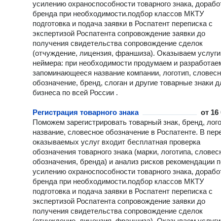
вопросам отчуждения недвижимости; договор аренды. Отправка в
усилению охраноспособности товарного знака, дорабо
Росреестр документов на регистрацию сделок с недвижимос
бренда при необходимости.​ подбор классов МКТУ
между юридическими лицами. 4. Участие в аукционе (торгах) по
подготовка и подача заявки в Роспатент переписка с
аренде и продаже земельных участков: сделаем ЭЦП
экспертизой Роспатента сопровождение заявки до
(электронную цифровую подпись), поможем с оформлением
получения свидетельства сопровождение сделок
документов для аукциона; сделаем аккредитацию на торговой
(отчуждение, лицензия, франшиза). Оказываем услуги
площадке; примем участие в торгах и др. Подготовка докумен
неймера: при необходимости продумаем и разработае
участие гoсoбoронзакaзе (ГОЗ) (275-ФЗ) 5. Помощь на всех этапах
запоминающееся название компании, логотип, словес
взаимодействия с Роскомнадзором: подготовка уведомления 
обозначение, бренд, слоган и другие товарные знаки д
Роскомнадзор; регистрация организации в реестре операторов
бизнеса по всей России .
персональных данных; подготовка комплекта документов по 
с персональными данными; разработка Политики обработки
Регистрация товарного знака
от
16
персональных данных и др. 6. Помощь иностранным гражданам
Поможем зарегистрировать товарный знак, бренд, лого
(мигрантам): оформление уведомления о прибытии; уведомл
название, словесное обозначение в Роспатенте. В пер
об убытии; гражданско-трудовой договор; заявление на ВНЖ;
заявление на Гражданство; заявления на загранпаспорт; ИНН
оказываемых услуг входит бесплатная проверка
иностранных граждан НАШИ УСЛУГИ: - консультация по выбору
обозначения товарного знака (марки, логотипа, словес
видов деятельности (ОКВЭД) и оптимальной для вашей
обозначения, бренда) и анализ рисков рекомендации п
деятельности системы налогообложения бесплатно - внесение
усилению охраноспособности товарного знака, дорабо
изменений в учредительные документы (ЕГРЮЛ/ЕГРП): смен
бренда при необходимости.​ подбор классов МКТУ
директора, купля-продажа доли в Уставном капитале, смена
подготовка и подача заявки в Роспатент переписка с
адреса, вход-выход участника, добавление /смена ОКВЭД, с
экспертизой Роспатента сопровождение заявки до
недостоверности, реорганизация (слияние /выделение) и др. -
получения свидетельства сопровождение сделок
ЛИКВИДАЦИЯ ФИРМ (ООО, НКО, ИП) с долгами и без Поможем
(отчуждение, лицензия, франшиза). Оказываем услуги