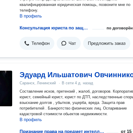
квалифицированная юридическая помощь, позвоните мне по
телефону.
В профиль
Консультация юриста по защите интеллектуальных прав
по договорён
Телефон
Чат
Предложить заказ
Эдуард Ильшатович Овчинник
Саранск, Ленинский
·
В сети
4 д. назад
Составление исков, претензий , жалоб, договоров. Корпорати
юрист, семейный юрист, юрист по ДТП, наследственные спор
взыскание долгов , убытков, ущерба, вреда. Защита прав
потребителей . Банкротство физических лиц. Оспаривание
кадастровой стоимости обьектов недвижимости.
В профиль
Признание права на предмет интеллектуальной собственности
от
15