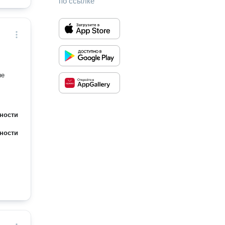
по ссылке
ности
ности