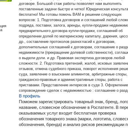
договоре. Большой стаж работы позволяет нам выполнять
поставленные задачи быстро и четко! Юридическая консультация
бесплатно! Мы готовы помочь ВАМ в решении следующих
вопросов: 1. Подготовка договоров и соглашений любой сложности:
подряда, поставки, залога, аренды, купли-продажи недвижим
ация
на
предварительного договора купли-продажи, соглашений об
определении долей по материнскому капиталу, дарения, цесс
др., составление протоколов разногласий к договорам,
дополнительных соглашений к договорам, соглашение о разд
недвижимости (прекращение долевой собственности), соглаш
о выдели доли. и др. Правовая экспертиза договоров любой
сложности. 2. Подготовка претензий, жалоб, исковых заявлений,
отзывов, отмена судебного приказа, поворот исполнения реш
суда, заявление о взыскании алиментов, арбитражные споры,
гражданско-правовые и административные споры, работа с
приставами. Представление интересов в суде 3. Оформление и
сопровождение сделок с недвижимостью : соглашение о раз
В профиль
недвижимости (жилого дома, квартиры, земельного участка,
гаража) и прекращение долевой собственности; соглашение о
Поможем зарегистрировать товарный знак, бренд, лого
выделении долей в недвижимости, приобретенной с
название, словесное обозначение в Роспатенте. В пер
использованием средств материнского капитала; договоры ку
оказываемых услуг входит бесплатная проверка
продажи, дарения, мены, найма, залога недвижимости (дом,
обозначения товарного знака (марки, логотипа, словес
квартира, земельный участок, гараж и др.); консультации по
обозначения, бренда) и анализ рисков рекомендации п