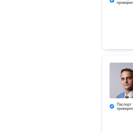
провере
Паспорт
провере