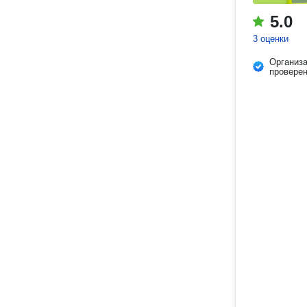
5.0
3 оценки
Организ
провере