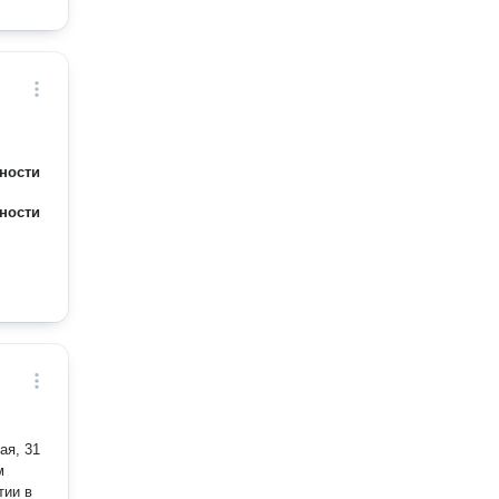
ности
ности
ая, 31
м
тии в