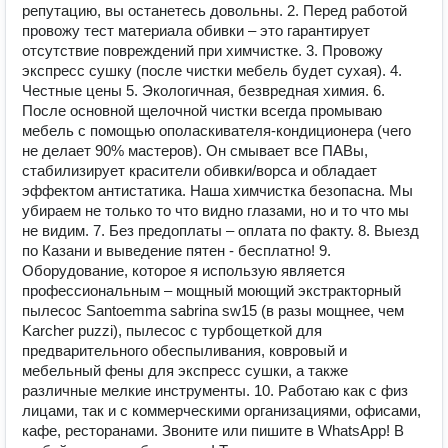
репутацию, вы останетесь довольны. 2. Перед работой
провожу тест материала обивки – это гарантирует
отсутствие повреждений при химчистке. 3. Провожу
экспресс сушку (после чистки мебель будет сухая). 4.
Честные цены 5. Экологичная, безвредная химия. 6.
После основной щелочной чистки всегда промываю
мебель с помощью ополаскивателя-кондиционера (чего
не делает 90% мастеров). Он смывает все ПАВы,
стабилизирует красители обивки/ворса и обладает
эффектом антистатика. Наша химчистка безопасна. Мы
убираем не только то что видно глазами, но и то что мы
не видим. 7. Без предоплаты – оплата по факту. 8. Выезд
по Казани и выведение пятен - бесплатно! 9.
Оборудование, которое я использую является
профессиональным – мощный моющий экстракторный
пылесос Santoemma sabrina sw15 (в разы мощнее, чем
Karcher puzzi), пылесос с турбощеткой для
предварительного обеспыливания, ковровый и
мебельный фены для экспресс сушки, а также
различные мелкие инструменты. 10. Работаю как с физ
лицами, так и с коммерческими организациями, офисами,
кафе, ресторанами. Звоните или пишите в WhatsApp! В