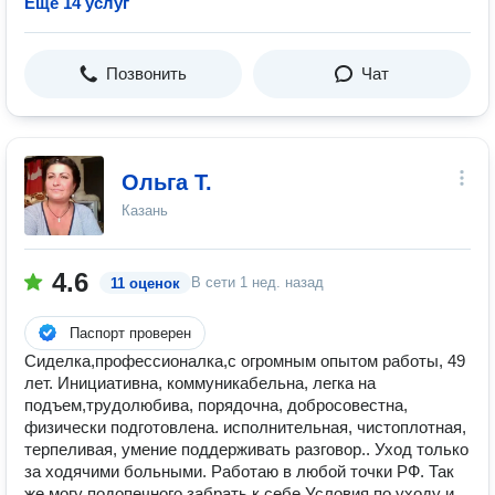
Ещё 14 услуг
Позвонить
Чат
Ольга Т.
Казань
4.6
В сети
1 нед. назад
11 оценок
Паспорт проверен
Сиделка,профессионалка,с огромным опытом работы, 49
лет. Инициативна, коммуникабельна, легка на
подъем,трудолюбива, порядочна, добросовестна,
физически подготовлена. исполнительная, чистоплотная,
терпеливая, умение поддерживать разговор.. Уход только
за ходячими больными. Работаю в любой точки РФ. Так
же могу подопечного забрать к себе.Условия по уходу и