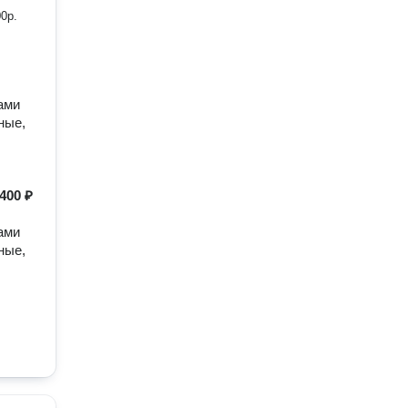
0р.
ами
ные,
400 ₽
ами
ные,