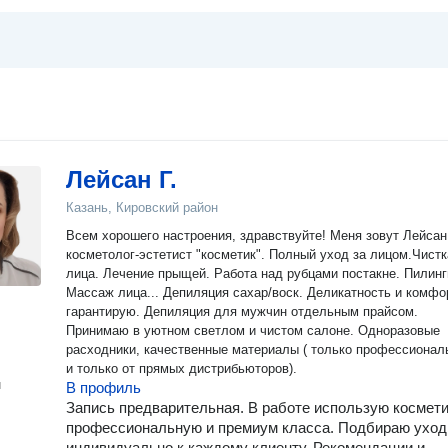
Лейсан Г.
Казань, Кировский район
Всем хорошего настроения, здравствуйте! Меня зовут Лейсан, я
косметолог-эстетист "косметик". Полный уход за лицом.Чистка
лица. Лечение прыщей. Работа над рубцами постакне. Пилинг
Массаж лица... Депиляция сахар/воск. Деликатность и комфорт
гарантирую. Депиляция для мужчин отдельным прайсом.
Принимаю в уютном светлом и чистом салоне. Одноразовые
расходники, качественные материалы ( только профессионал
и только от прямых дистрибьюторов).
н
В профиль
Запись предварительная. В работе использую космет
профессиональную и премиум класса. Подбираю уход
индивидуально к каждому клиенту. Рекомендации и