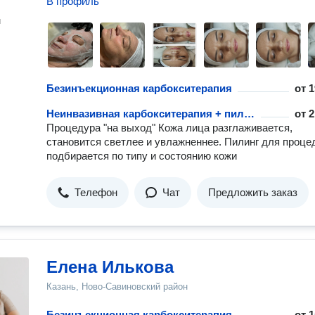
В профиль
н
Безинъекционная карбокситерапия
от
1
Неинвазивная карбокситерапия + пилинг
от
2
Процедура "на выход" Кожа лица разглаживается,
становится светлее и увлажненнее. Пилинг для проц
подбирается по типу и состоянию кожи
Телефон
Чат
Предложить заказ
Елена Илькова
Казань, Ново-Савиновский район
Безинъекционная карбокситерапия
от
1