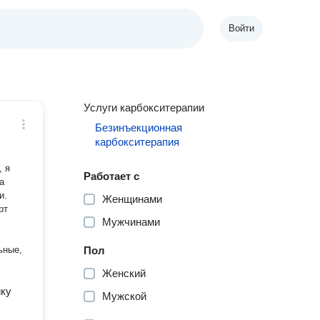
Войти
Услуги карбокситерапии
Безинъекционная
карбокситерапия
Работает с
и.
Женщинами
Мужчинами
ьные,
Пол
Женский
ику
Мужской