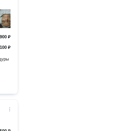
900 ₽
100 ₽
едуры
500 ₽