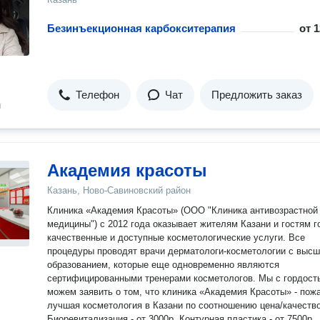
Безинъекционная карбокситерапия
от
1
Телефон
Чат
Предложить заказ
н
Академия красоты
Казань, Ново-Савиновский район
Клиника «Академия Красоты» (ООО "Клиника антивозрастной
медицины") с 2012 года оказывает жителям Казани и гостям г
качественные и доступные косметологические услуги. Все
процедуры проводят врачи дерматологи-косметологии с выс
образованием, которые еще одновременно являются
сертифицированными тренерами косметологов. Мы с гордостью
можем заявить о том, что клиника «Академия Красоты» - пож
лучшая косметология в Казани по соотношению цена/качество
Биоревитализация - от 3000р. Контурная пластика - от 7500р.