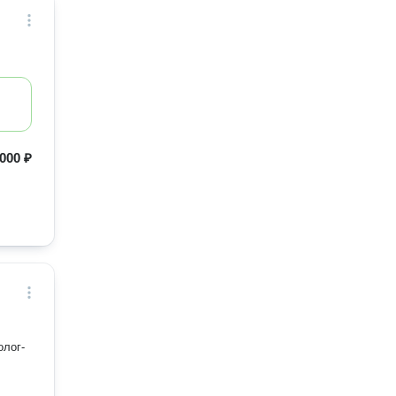
000 ₽
олог-