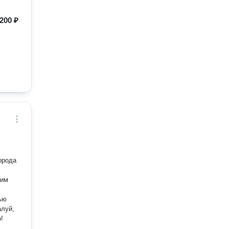
200 ₽
орода
шим
алуй,
!