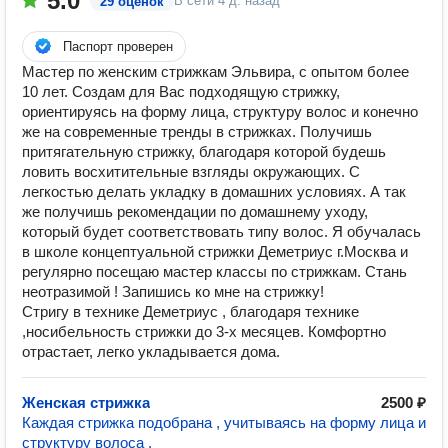
5.0
В сети
4 д. назад
29 оценок
Паспорт проверен
Мастер по женским стрижкам Эльвира, с опытом более
10 лет. Создам для Вас подходящую стрижку,
ориентируясь на форму лица, структуру волос и конечно
же на современные тренды в стрижках. Получишь
притягательную стрижку, благодаря которой будешь
ловить восхитительные взгляды окружающих. С
легкостью делать укладку в домашних условиях. А так
же получишь рекомендации по домашнему уходу,
который будет соответствовать типу волос. Я обучалась
в школе концептуальной стрижки Деметриус г.Москва и
регулярно посещаю мастер классы по стрижкам. Стань
неотразимой ! Запишись ко мне на стрижку!
Стригу в технике Деметриус , благодаря технике
,носибельность стрижки до 3-х месяцев. Комфортно
отрастает, легко укладывается дома.
Женская стрижка
2500 ₽
Каждая стрижка подобрана , учитываясь на форму лица и
структуру волоса .