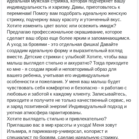
идеальная мужская стрижка, которая подчеркнет вашу
индивидуальность и харизму. Дамы, приготовьтесь к
переменам! Помогу вам подобрать идеальную женскую
стрижку, подчеркну вашу красоту и утонченный вкус.
Хотите изменить цвет волос или освежить имидж?
Предлагаю профессиональное окрашивание, которое
сделает ваш образ еще более ярким и запоминающимся.
А уход за бровями - это отдельная фишка! Давайте
создадим идеальную форму и выразительный взгляд
вместе. Детские стрижки с улыбкой! Хотите, чтобы ваш
малыш выглядел стильно и аккуратно? Тогда приходите
ко мне - я создам яркий и неповторимый образ для
вашего ребенка, учитывая его индивидуальные
особенности и пожелания. У меня ваш малыш будет
чувствовать себя комфортно и безопасно - я работаю с
любовью и заботой к каждому клиенту. Записывайтесь,
приходите и получите не только качественный сервис, но
и заряд позитивной энергии! Индивидуальный подход и
уютная атмосфера гарантированы.
Хотите выглядеть стильно и привлекательно?
Приглашаю вас в мир красоты и ухода! Меня зовут
Ильмира, я парикмахер-универсал, колорист и
специалист по бровям, сделаю идеальную стрижку,