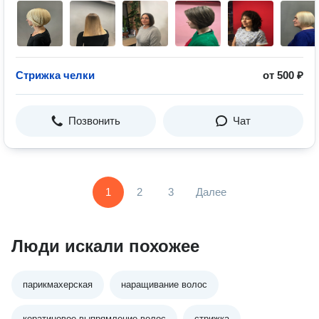
Стрижка челки
от 500 ₽
Позвонить
Чат
1
2
3
Далее
Люди искали похожее
парикмахерская
наращивание волос
кератиновое выпрямление волос
стрижка