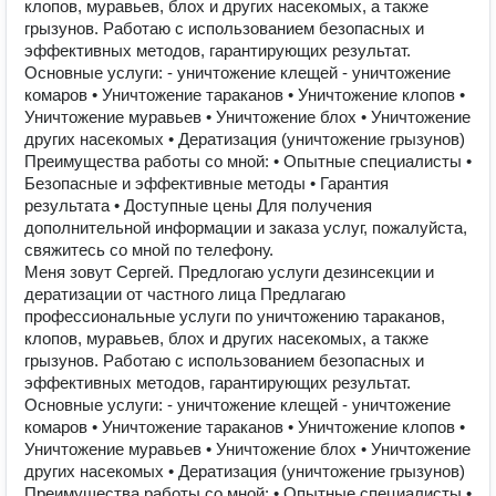
клопов, муравьев, блох и других насекомых, а также
грызунов. Работаю с использованием безопасных и
эффективных методов, гарантирующих результат.
Основные услуги: - уничтожение клещей - уничтожение
комаров •⁠ ⁠Уничтожение тараканов •⁠ ⁠Уничтожение клопов •⁠
⁠Уничтожение муравьев •⁠ ⁠Уничтожение блох •⁠ ⁠Уничтожение
других насекомых •⁠ ⁠Дератизация (уничтожение грызунов)
Преимущества работы со мной: •⁠ ⁠Опытные специалисты •⁠
⁠Безопасные и эффективные методы •⁠ ⁠Гарантия
результата •⁠ ⁠Доступные цены Для получения
дополнительной информации и заказа услуг, пожалуйста,
свяжитесь со мной по телефону.
Меня зовут Сергей. Предлогаю услуги дезинсекции и
дератизации от частного лица Предлагаю
профессиональные услуги по уничтожению тараканов,
клопов, муравьев, блох и других насекомых, а также
грызунов. Работаю с использованием безопасных и
эффективных методов, гарантирующих результат.
Основные услуги: - уничтожение клещей - уничтожение
комаров •⁠ ⁠Уничтожение тараканов •⁠ ⁠Уничтожение клопов •⁠
⁠Уничтожение муравьев •⁠ ⁠Уничтожение блох •⁠ ⁠Уничтожение
других насекомых •⁠ ⁠Дератизация (уничтожение грызунов)
Преимущества работы со мной: •⁠ ⁠Опытные специалисты •⁠