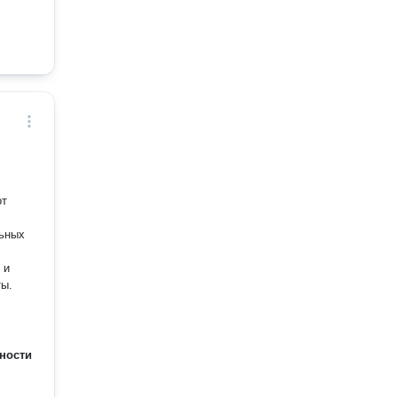
льных
 и
ты.
ности