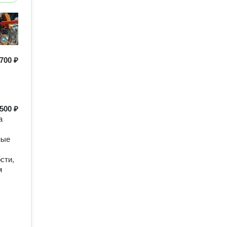
700 ₽
500 ₽
а
ные
сти,
м