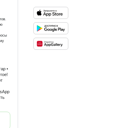
тов.
ию
ар •
гое!
от
tsApp
уть