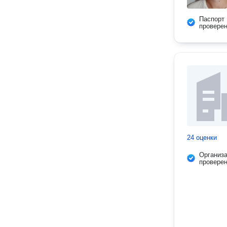
Паспорт
провере
24 оценки
Организ
провере