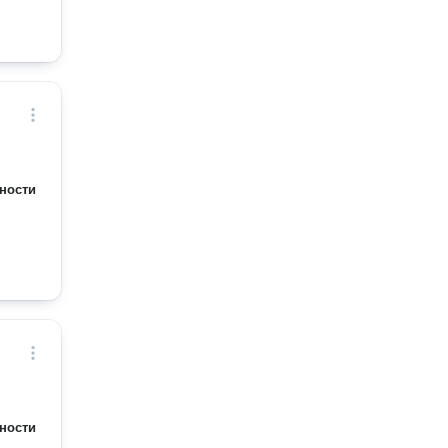
ности
ности