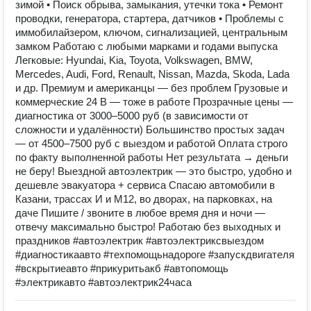
зимой • Поиск обрыва, замыкания, утечки тока • Ремонт
проводки, генератора, стартера, датчиков • Проблемы с
иммобилайзером, ключом, сигнализацией, центральным
замком Работаю с любыми марками и годами выпуска
Легковые: Hyundai, Kia, Toyota, Volkswagen, BMW,
Mercedes, Audi, Ford, Renault, Nissan, Mazda, Skoda, Lada
и др. Премиум и американцы — без проблем Грузовые и
коммерческие 24 В — тоже в работе Прозрачные цены —
диагностика от 3000–5000 руб (в зависимости от
сложности и удалённости) Большинство простых задач
— от 4500–7500 руб с выездом и работой Оплата строго
по факту выполненной работы Нет результата → деньги
не беру! Выездной автоэлектрик — это быстро, удобно и
дешевле эвакуатора + сервиса Спасаю автомобили в
Казани, трассах И и М12, во дворах, на парковках, на
даче Пишите / звоните в любое время дня и ночи —
отвечу максимально быстро! Работаю без выходных и
праздников #автоэлектрик #автоэлектриксвыездом
#диагностикаавто #техпомощьнадороге #запускдвигателя
#вскрытиеавто #прикуритьакб #автопомощь
#электрикавто #автоэлектрик24часа