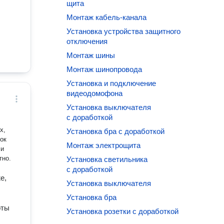
щита
Монтаж кабель-канала
Установка устройства защитного
отключения
Монтаж шины
Монтаж шинопровода
Установка и подключение
видеодомофона
Установка выключателя
с доработкой
х,
Установка бра с доработкой
ок
Монтаж электрощита
 и
тно.
Установка светильника
с доработкой
е,
Установка выключателя
Установка бра
оты
Установка розетки с доработкой