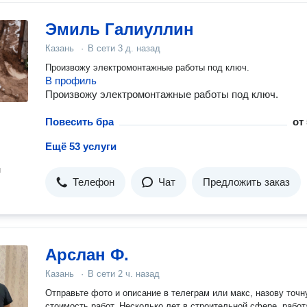
Эмиль Галиуллин
Казань
·
В сети
3 д. назад
Произвожу электромонтажные работы под ключ.
В профиль
Произвожу электромонтажные работы под ключ.
Повесить бра
от
Ещё 53 услуги
н
Телефон
Чат
Предложить заказ
Арслан Ф.
Казань
·
В сети
2 ч. назад
Отправьте фото и описание в телеграм или макс, назову точ
стоимость работ. Несколько лет в строительной сфере, работаю