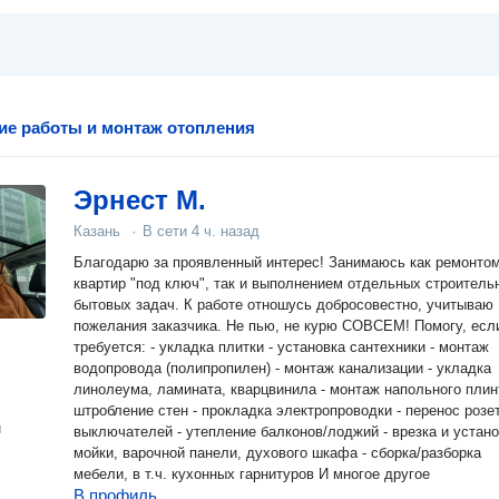
ие работы и монтаж отопления
Эрнест М.
Казань
·
В сети
4 ч. назад
Благодарю за проявленный интерес! Занимаюсь как ремонтом
квартир "под ключ", так и выполнением отдельных строитель
бытовых задач. К работе отношусь добросовестно, учитываю
пожелания заказчика. Не пью, не курю СОВСЕМ! Помогу, если
требуется: - укладка плитки - установка сантехники - монтаж
водопровода (полипропилен) - монтаж канализации - укладка
линолеума, ламината, кварцвинила - монтаж напольного плинт
штробление стен - прокладка электропроводки - перенос розеток и
н
выключателей - утепление балконов/лоджий - врезка и установка
мойки, варочной панели, духового шкафа - сборка/разборка
мебели, в т.ч. кухонных гарнитуров И многое другое
В профиль