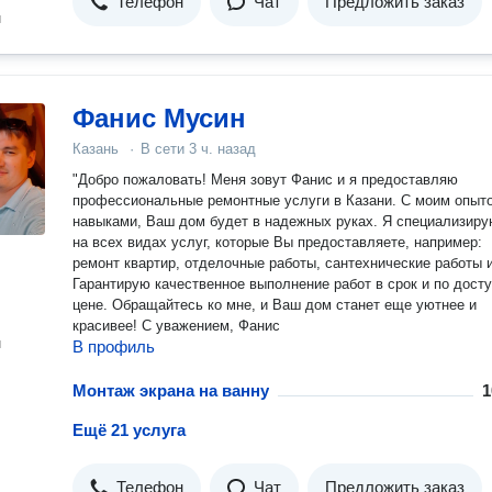
Телефон
Чат
Предложить заказ
н
Фанис Мусин
Казань
·
В сети
3 ч. назад
"Добро пожаловать! Меня зовут Фанис и я предоставляю
профессиональные ремонтные услуги в Казани. С моим опыт
навыками, Ваш дом будет в надежных руках. Я специализируюсь
на всех видах услуг, которые Вы предоставляете, например:
ремонт квартир, отделочные работы, сантехнические работы и 
Гарантирую качественное выполнение работ в срок и по дост
цене. Обращайтесь ко мне, и Ваш дом станет еще уютнее и
красивее! С уважением, Фанис
н
В профиль
Монтаж экрана на ванну
1
Ещё 21 услуга
Телефон
Чат
Предложить заказ