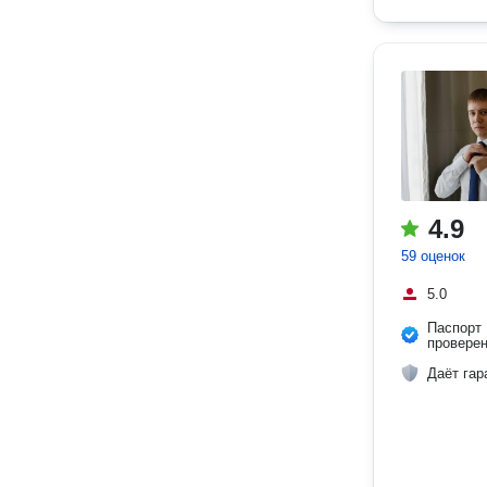
4.9
59 оценок
5.0
Паспорт
провере
Даёт гар