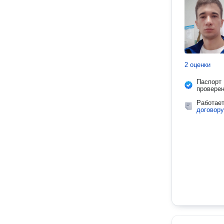
2 оценки
Паспорт
провере
Работае
договору