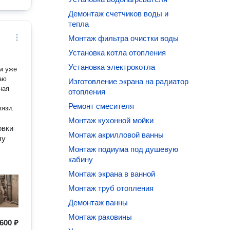
Демонтаж счетчиков воды и
тепла
Монтаж фильтра очистки воды
Установка котла отопления
Установка электрокотла
м уже
Изготовление экрана на радиатор
ная
отопления
Ремонт смесителя
язи.
Монтаж кухонной мойки
овки
Монтаж акрилловой ванны
чу
Монтаж подиума под душевую
кабину
Монтаж экрана в ванной
Монтаж труб отопления
Демонтаж ванны
Монтаж раковины
600 ₽