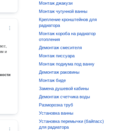
Монтаж джакузи
Монтаж чугунной ванны
Крепление кронштейнов для
радиатора
Монтаж короба на радиатор
отопления
асс,
Демонтаж смесителя
ом и
Монтаж писсуара
Монтаж подиума под ванну
Демонтаж раковины
ности
Монтаж биде
Замена душевой кабины
Демонтаж счетчика воды
Разморозка труб
Установка ванны
Установка перемычки (байпасс)
для радиатора