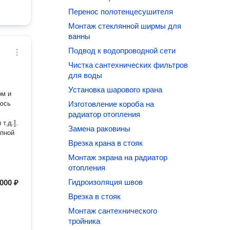
Перенос полотенцесушителя
Монтаж стеклянной ширмы для
ванны
Подвод к водопроводной сети
Чистка сантехнических фильтров
для воды
Установка шарового крана
ом и
Изготовление короба на
радиатор отопления
т.д.].
Замена раковины
упной
Врезка крана в стояк
Монтаж экрана на радиатор
отопления
Гидроизоляция швов
000 ₽
Врезка в стояк
Монтаж сантехнического
тройника