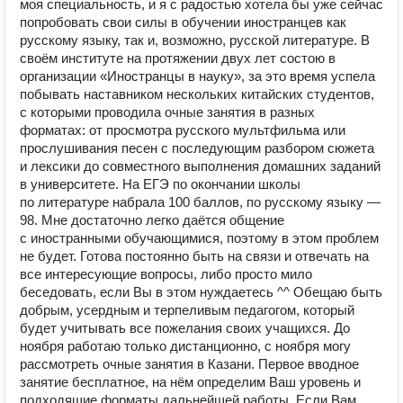
моя специальность, и я с радостью хотела бы уже сейчас
попробовать свои силы в обучении иностранцев как
русскому языку, так и, возможно, русской литературе. В
своём институте на протяжении двух лет состою в
организации «Иностранцы в науку», за это время успела
побывать наставником нескольких китайских студентов,
с которыми проводила очные занятия в разных
форматах: от просмотра русского мультфильма или
прослушивания песен с последующим разбором сюжета
и лексики до совместного выполнения домашних заданий
в университете. На ЕГЭ по окончании школы
по литературе набрала 100 баллов, по русскому языку —
98. Мне достаточно легко даётся общение
с иностранными обучающимися, поэтому в этом проблем
не будет. Готова постоянно быть на связи и отвечать на
все интересующие вопросы, либо просто мило
беседовать, если Вы в этом нуждаетесь ^^ Обещаю быть
добрым, усердным и терпеливым педагогом, который
будет учитывать все пожелания своих учащихся. До
ноября работаю только дистанционно, с ноября могу
рассмотреть очные занятия в Казани. Первое вводное
занятие бесплатное, на нём определим Ваш уровень и
подходящие форматы дальнейшей работы. Если Вам