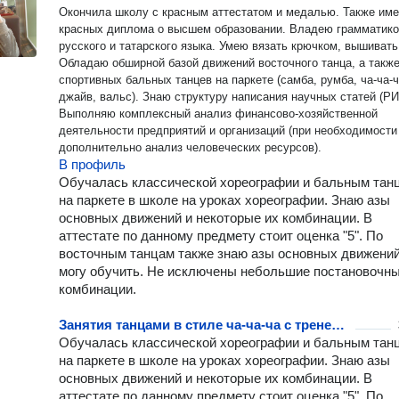
Окончила школу с красным аттестатом и медалью. Также им
красных диплома о высшем образовании. Владею грамматик
русского и татарского языка. Умею вязать крючком, вышивать
Обладаю обширной базой движений восточного танца, а такж
спортивных бальных танцев на паркете (самба, румба, ча-ча-ч
джайв, вальс). Знаю структуру написания научных статей (Р
Выполняю комплексный анализ финансово-хозяйственной
деятельности предприятий и организаций (при необходимости
дополнительно анализ человеческих ресурсов).
В профиль
Обучалась классической хореографии и бальным тан
на паркете в школе на уроках хореографии. Знаю азы
основных движений и некоторые их комбинации. В
аттестате по данному предмету стоит оценка "5". По
восточным танцам также знаю азы основных движений
могу обучить. Не исключены небольшие постановочн
комбинации.
Занятия танцами в стиле ча-ча-ча с тренером: индивидуально, разовое занятие
Обучалась классической хореографии и бальным тан
на паркете в школе на уроках хореографии. Знаю азы
основных движений и некоторые их комбинации. В
аттестате по данному предмету стоит оценка "5". По