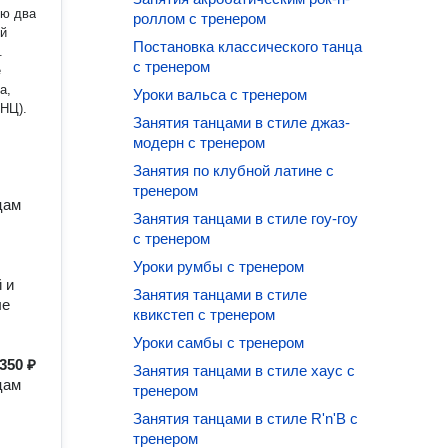
ею два
роллом с тренером
ой
Постановка классического танца
.
с тренером
е
а,
Уроки вальса с тренером
ИНЦ).
Занятия танцами в стиле джаз-
модерн с тренером
Занятия по клубной латине с
тренером
цам
Занятия танцами в стиле гоу-гоу
с тренером
Уроки румбы с тренером
 и
Занятия танцами в стиле
ые
квикстеп с тренером
Уроки самбы с тренером
350 ₽
Занятия танцами в стиле хаус с
цам
тренером
Занятия танцами в стиле R'n'B с
тренером