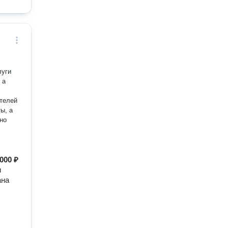
луги
 а
ителей
но
 000 ₽
и
ана