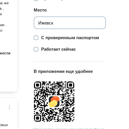
в ,
Место
и
по
С проверенным паспортом
Работает сейчас
ности
В приложении еще удобнее
ковых