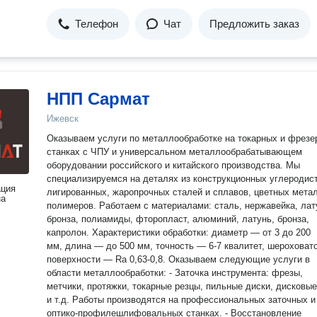
Телефон
Чат
Предложить заказ
НПП Сармат
Ижевск
Оказываем услуги по металлообработке на токарных и фрезе
станках с ЧПУ и универсальном металлообрабатывающем
оборудовании российского и китайского производства. Мы
специализируемся на деталях из конструкционных углеродис
ация
лигированных, жаропрочных сталей и сплавов, цветных мета
на
полимеров. Работаем с материалами: сталь, нержавейка, лат
бронза, полиамиды, фторопласт, алюминий, латунь, бронза,
капролон. Характеристики обработки: диаметр — от 3 до 200
мм, длина — до 500 мм, точность — 6-7 квалитет, шероховат
поверхности — Ra 0,63-0,8. Оказываем следующие услуги в
области металлообработки: - Заточка инструмента: фрезы,
метчики, протяжки, токарные резцы, пильные диски, дисковы
и т.д. Работы производятся на профессиональных заточных и
оптико-профилешлифовальных станках. - Восстановление