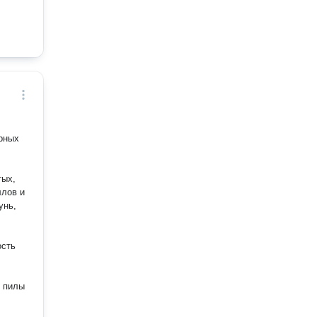
рных
тых,
ллов и
унь,
ость
е пилы