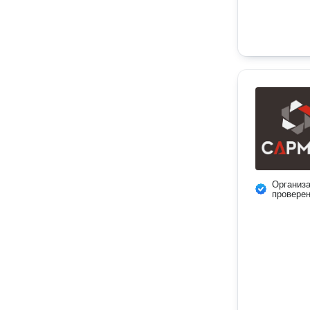
Организ
провере