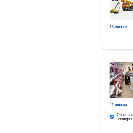
15 оценок
41 оценка
Организ
провере