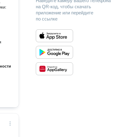
Наведите камеру вашего телефона
,
на QR-код, чтобы скачать
ики:
приложение или перейдите
по ссылке
м
ности