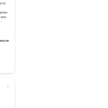
есте
овлен
 или
 -
ности