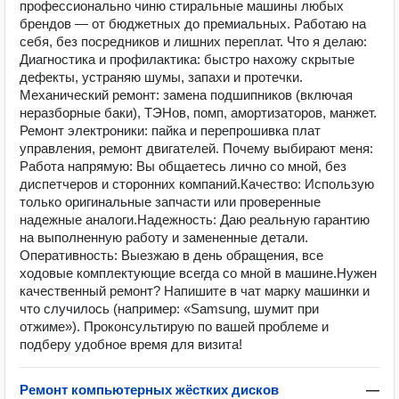
профессионально чиню стиральные машины любых
брендов — от бюджетных до премиальных. Работаю на
себя, без посредников и лишних переплат. ​ Что я делаю: ​
Диагностика и профилактика: быстро нахожу скрытые
дефекты, устраняю шумы, запахи и протечки. ​
Механический ремонт: замена подшипников (включая
неразборные баки), ТЭНов, помп, амортизаторов, манжет. ​
Ремонт электроники: пайка и перепрошивка плат
управления, ремонт двигателей. ​ Почему выбирают меня: ​
Работа напрямую: Вы общаетесь лично со мной, без
диспетчеров и сторонних компаний. ​Качество: Использую
только оригинальные запчасти или проверенные
надежные аналоги. ​Надежность: Даю реальную гарантию
на выполненную работу и замененные детали. ​
Оперативность: Выезжаю в день обращения, все
ходовые комплектующие всегда со мной в машине. ​Нужен
качественный ремонт? Напишите в чат марку машинки и
что случилось (например: «Samsung, шумит при
отжиме»). Проконсультирую по вашей проблеме и
подберу удобное время для визита!
Ремонт компьютерных жёстких дисков
—