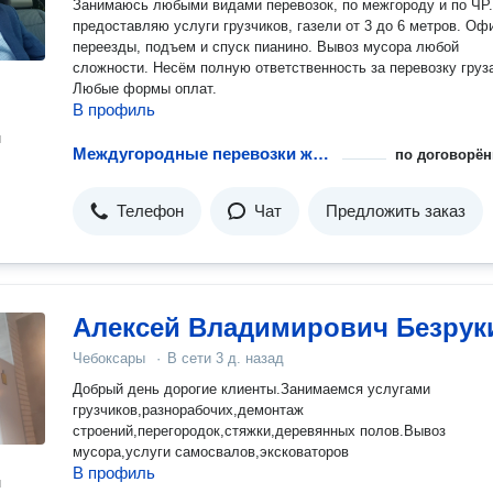
Занимаюсь любыми видами перевозок, по межгороду и по ЧР.
предоставляю услуги грузчиков, газели от 3 до 6 метров. Офисные
переезды, подъем и спуск пианино. Вывоз мусора любой
сложности. Несём полную ответственность за перевозку груза.
Любые формы оплат.
В профиль
н
Междугородные перевозки животных
по договорён
Телефон
Чат
Предложить заказ
Алексей Владимирович Безрук
Чебоксары
·
В сети
3 д. назад
Добрый день дорогие клиенты.Занимаемся услугами
грузчиков,разнорабочих,демонтаж
строений,перегородок,стяжки,деревянных полов.Вывоз
мусора,услуги самосвалов,эксковаторов
В профиль
н