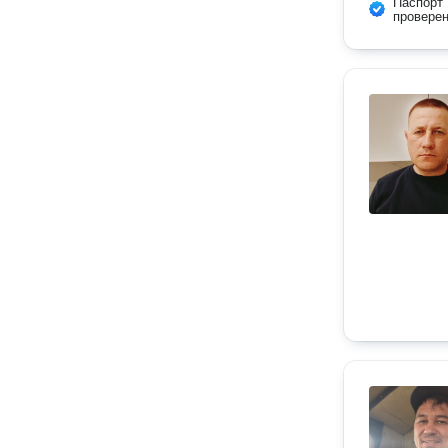
Паспорт
провере