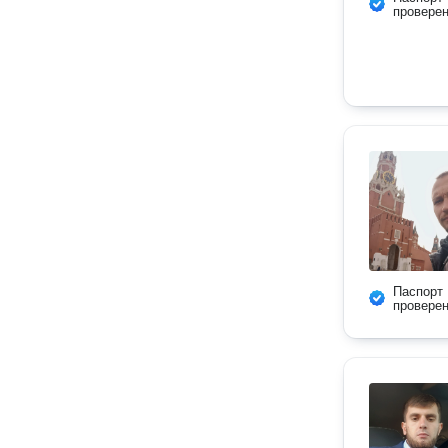
провере
Паспорт
провере