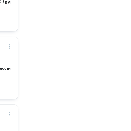
₽ / км
ности