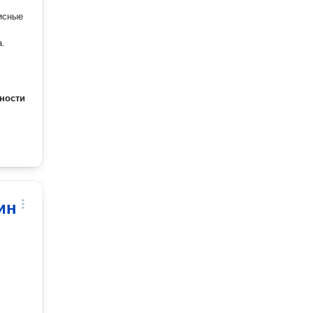
ности
ин