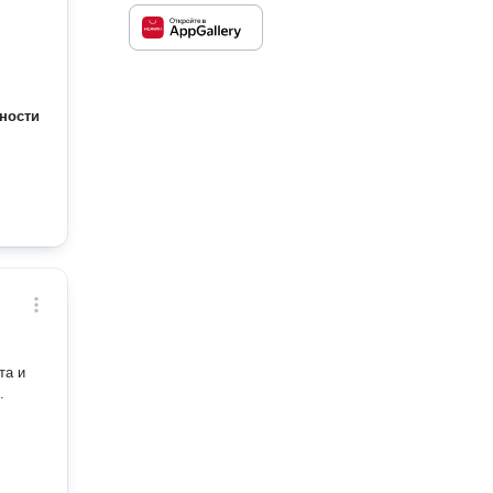
ности
та и
.