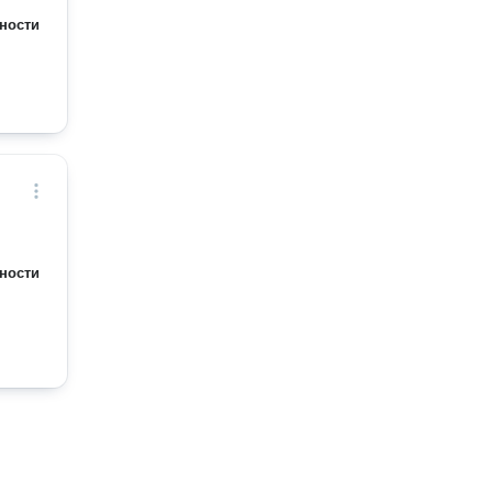
ности
ности