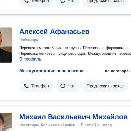
Телефон
Чат
Предложить заказ
н
Алексей Афанасьев
Чебоксары
Перевозка малогабаритных грузов. Перевозка с фаркопом.
Перевозка легковых прицепов, лодок. Междугородние пер
В профиль
Междугородные перевозки животных
по договорён
Телефон
Чат
Предложить заказ
Михаил Васильевич Михайлов
Чебоксары, Калининский район
·
В сети
3 д. назад