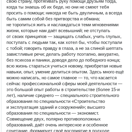
свою страну, протягивать руку помощи друзьям тогда,
когда ты знаешь об их беде, но они не смеют тебя
просить о помощи; никогда не быть двуличным, а всегда
быть самим собой без притворства и обмана;
не торопиться жить и наслаждаться теми мгновениями
жизни, которые нам даёт всевышний; не отступать
от своих принципов — защищать слабых, учить глупых,
поступать с людьми так, как хотел бы, чтобы поступали
с тобой; говорить правду в глаза, а не за спиной шептать
завистливые речи; делать работу поэтапно, аккуратно,
без психоза и паники, доводя дело до победного конца;
всю жизнь стараться учиться новому, приобретая новые
навыки, опыт, умение делиться опытом. Здесь много ещё
можно написать, но самое главное — то, что касается
сейчас профессиональной сферы моей деятельности —
это большой опыт работы в строительстве (более 15-и
лет), наличие среднего — специального строительного
образования по специальности «Строительство
и эксплуатация зданий и сооружений»; высшего
образования по специальности — экономист.
Совмещение двух, полярно противоположных
образований, даёт очень интересное и особенное
сочетание, формирует своё восприятие в подходе