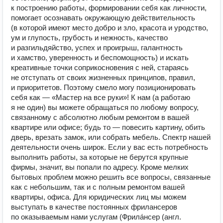
к построению работы, формировании себя как личности,
помогает осознавать окружающую действительность
(в которой имеют место добро и зло, красота и уродство,
ум и глупость, грубость и нежность, качество
и разгильдяйство, успех и проигрыш, галантность
и хамство, уверенность и беспомощность) и искать
креативные точки соприкосновения с ней, стараясь
не отступать от своих жизненных принципов, правил,
и приоритетов. Поэтому смело могу позиционировать
себя как — «Мастер на все руки»! К нам (а работаю
я не один) вы можете обращаться по любому вопросу,
связанному с абсолютно любым ремонтом в вашей
квартире или офисе; будь то — повесить картину, обить
дверь, врезать замок, или собрать мебель. Спектр нашей
деятельности очень широк. Если у вас есть потребность
выполнить работы, за которые не берутся крупные
фирмы, значит, вы попали по адресу. Кроме мелких
бытовых проблем можно решить все вопросы, связанные
как с небольшим, так и с полным ремонтом вашей
квартиры, офиса. Для юридических лиц мы можем
выступать в качестве постоянных фрилансеров
по оказываемым нами услугам (Фрила́нсер (англ.