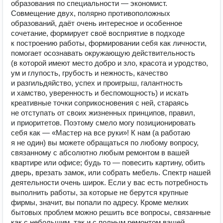
образования по специальности — экономист.
Совмещение двух, полярно противоположных
образований, даёт очень интересное и особенное
сочетание, формирует своё восприятие в подходе
к построению работы, формировании себя как личности,
помогает осознавать окружающую действительность
(в которой имеют место добро и зло, красота и уродство,
ум и глупость, грубость и нежность, качество
и разгильдяйство, успех и проигрыш, галантность
и хамство, уверенность и беспомощность) и искать
креативные точки соприкосновения с ней, стараясь
не отступать от своих жизненных принципов, правил,
и приоритетов. Поэтому смело могу позиционировать
себя как — «Мастер на все руки»! К нам (а работаю
я не один) вы можете обращаться по любому вопросу,
связанному с абсолютно любым ремонтом в вашей
квартире или офисе; будь то — повесить картину, обить
дверь, врезать замок, или собрать мебель. Спектр нашей
деятельности очень широк. Если у вас есть потребность
выполнить работы, за которые не берутся крупные
фирмы, значит, вы попали по адресу. Кроме мелких
бытовых проблем можно решить все вопросы, связанные
как с небольшим, так и с полным ремонтом вашей