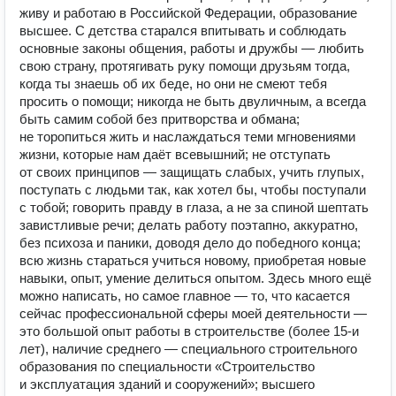
живу и работаю в Российской Федерации, образование
высшее. С детства старался впитывать и соблюдать
основные законы общения, работы и дружбы — любить
свою страну, протягивать руку помощи друзьям тогда,
когда ты знаешь об их беде, но они не смеют тебя
просить о помощи; никогда не быть двуличным, а всегда
быть самим собой без притворства и обмана;
не торопиться жить и наслаждаться теми мгновениями
жизни, которые нам даёт всевышний; не отступать
от своих принципов — защищать слабых, учить глупых,
поступать с людьми так, как хотел бы, чтобы поступали
с тобой; говорить правду в глаза, а не за спиной шептать
завистливые речи; делать работу поэтапно, аккуратно,
без психоза и паники, доводя дело до победного конца;
всю жизнь стараться учиться новому, приобретая новые
навыки, опыт, умение делиться опытом. Здесь много ещё
можно написать, но самое главное — то, что касается
сейчас профессиональной сферы моей деятельности —
это большой опыт работы в строительстве (более 15-и
лет), наличие среднего — специального строительного
образования по специальности «Строительство
и эксплуатация зданий и сооружений»; высшего