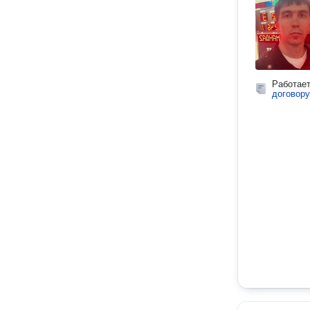
Работае
договору