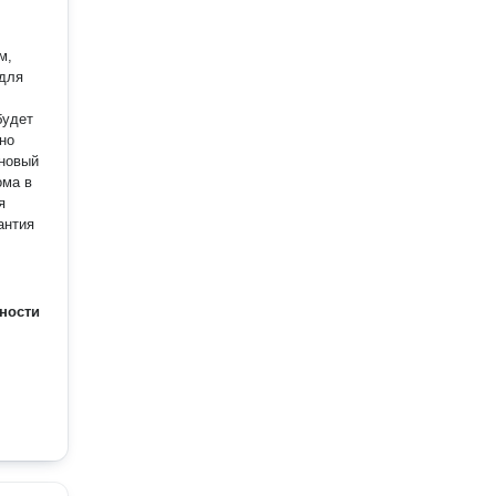
м,
 для
будет
но
 новый
ома в
я
ности