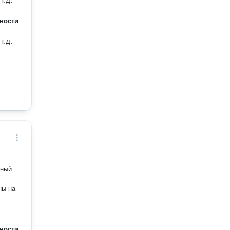
ности
т.д.
ьный
ны на
ности