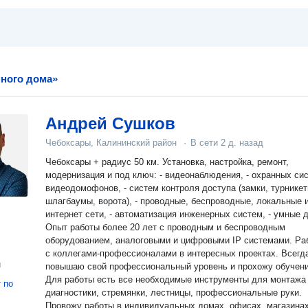
много дома»
Андрей Сушков
Чебоксары, Калининский район
·
В сети
2 д. назад
Чебоксары + радиус 50 км. Установка, настройка, ремонт,
модернизация и под ключ: - видеонаблюдения, - охранных систем, -
видеодомофонов, - систем контроля доступа (замки, турникеты,
шлагбаумы, ворота), - проводные, беспроводные, локальные 
интернет сети, - автоматизация инженерных систем, - умные 
Опыт работы более 20 лет с проводным и беспроводным
оборудованием, аналоговыми и цифровыми IP системами. Работаю
с коллегами-профессионалами в интересных проектах. Всегд
н
повышаю свой профессиональный уровень и прохожу обучени
Для работы есть все необходимые инструменты для монтажа
т
по
диагностики, стремянки, лестницы, профессиональные руки.
Провожу работы в индивидуальных домах, офисах, магазинах