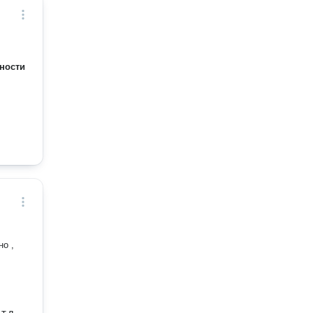
ности
т.д.