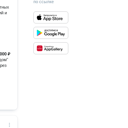
по ссылке
стных
ий и
 000 ₽
дом"
рез