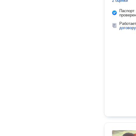
2 оценки
Паспорт
провере
Работае
договору