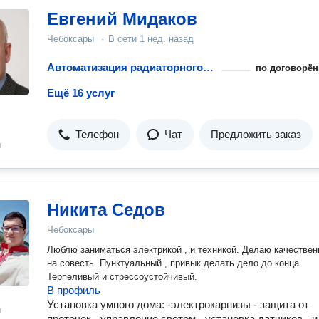
Евгений Мидаков
Чебоксары
·
В сети
1 нед. назад
Автоматизация радиаторного отопления
по договорён
Ещё 16 услуг
Телефон
Чат
Предложить заказ
н
Никита Седов
Чебоксары
Люблю заниматься электрикой , и техникой. Делаю качественно ,
на совесть. Пунктуальный , привык делать дело до конца.
Терпеливый и стрессоустойчивый.
В профиль
Установка умного дома: -электрокарнизы - защита от
н
протечек - управление светом - установка датчиков - и 