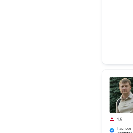
4.6
Паспорт
провере