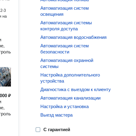
Автоматизация систем
2-3
освещения
и на
Автоматизация системы
контроля доступа
Автоматизация водоснабжения
и
е,
Автоматизация систем
троль
безопасности
Автоматизация охранной
системы
Настройка дополнительного
устройства
Диагностика с выездом к клиенту
000 ₽
Автоматизация канализации
и
Настройка и установка
е,
троль
Выезд мастера
С гарантией