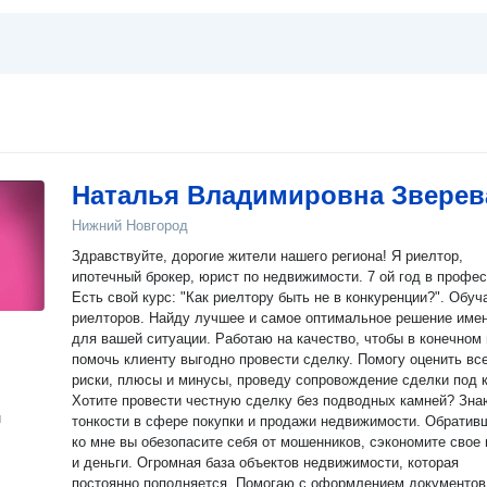
Наталья Владимировна Зверев
Нижний Новгород
Здравствуйте, дорогие жители нашего региона! Я риелтор,
ипотечный брокер, юрист по недвижимости. 7 ой год в профессии.
Есть свой курс: "Как риелтору быть не в конкуренции?". Обучаю
риелторов. Найду лучшее и самое оптимальное решение именно
для вашей ситуации. Работаю на качество, чтобы в конечном 
помочь клиенту выгодно провести сделку. Помогу оценить все
риски, плюсы и минусы, проведу сопровождение сделки под 
Хотите провести честную сделку без подводных камней? Знаю все
н
тонкости в сфере покупки и продажи недвижимости. Обратив
ко мне вы обезопасите себя от мошенников, сэкономите свое
и деньги. Огромная база объектов недвижимости, которая
постоянно пополняется. Помогаю с оформлением документов и