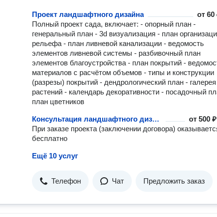
Проект ландшафтного дизайна
от
60 
Полный проект сада, включает: - опорный план -
генеральный план - 3d визуализация - план организац
рельефа - план ливневой канализации - ведомость
элементов ливневой системы - разбивочный план
элементов благоустройства - план покрытий - ведомос
материалов с расчётом объемов - типы и конструкции
(разрезы) покрытий - дендрологический план - галерея
растений - календарь декоративности - посадочный пл
план цветников
Консультация ландшафтного дизайнера
от
500 ₽
При заказе проекта (заключении договора) оказываетс
бесплатно
Ещё 10 услуг
Телефон
Чат
Предложить заказ