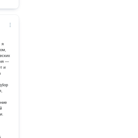
 я
ом,
еских
сия —
т и
дбор
я,
ение
й
и.
,