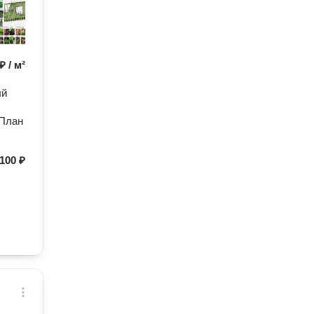
₽ / м²
ый
-План
100 ₽