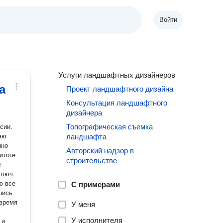
Войти
Услуги ландшафтных дизайнеров
а
Проект ландшафтного дизайна
Консультация ландшафтного
дизайнера
Топографическая съемка
ландшафта
Авторский надзор в
итоге
строительстве
ключ.
С примерами
шись
 время
У меня
У исполнителя