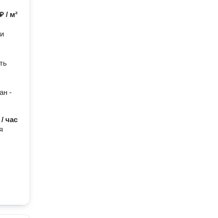
₽ / м²
ии
ть
ан -
 / час
я