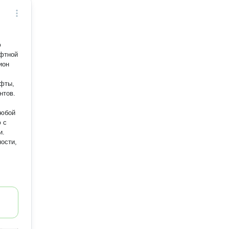
ю
афтной
ион
фты,
нтов.
любой
 с
и.
ости,