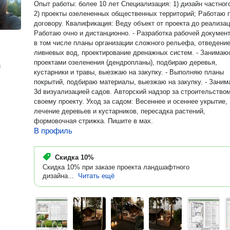
Опыт работы: более 10 лет Специализация: 1) дизайн частного сада
2) проекты озелененных общественных территорий; Работаю по
договору. Квалификация: Веду объект от проекта до реализации.
Работаю очно и дистанционно. - Разработка рабочей документации,
в том числе планы организации сложного рельефа, отведени
ливневых вод, проектирование дренажных систем. - Занимаюсь
проектами озеленения (дендропланы), подбираю деревья,
н
кустарники и травы, выезжаю на закупку. - Выполняю планы
покрытий, подбираю материалы, выезжаю на закупку. - Занимаюсь
3d визуализацией садов. Авторский надзор за строительством по
своему проекту. Уход за садом: Весеннее и осеннее укрытие,
лечение деревьев и кустарников, пересадка растений,
формовочная стрижка. Пишите в мах.
В профиль
Скидка
10%
Скидка 10% при заказе проекта ландшафтного
дизайна...
Читать ещё