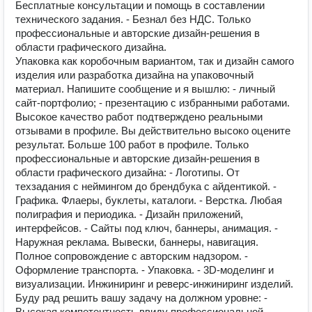
Бесплатные консультации и помощь в составлении
технического задания. - Безнал без НДС. Только
профессиональные и авторские дизайн-решения в
области графического дизайна.
Упаковка как коробочным вариантом, так и дизайн самого
изделия или разработка дизайна на упаковочный
материал. Напишите сообщение и я вышлю: - личный
сайт-портфолио; - презентацию с избранными работами.
Высокое качество работ подтверждено реальными
отзывами в профиле. Вы действительно высоко оцените
результат. Больше 100 работ в профиле. Только
профессиональные и авторские дизайн-решения в
области графического дизайна: - Логотипы. От
техзадания с неймингом до брендбука с айдентикой. -
Графика. Флаеры, буклеты, каталоги. - Верстка. Любая
полиграфия и периодика. - Дизайн приложений,
интерфейсов. - Сайты под ключ, баннеры, анимация. -
Наружная реклама. Вывески, баннеры, навигация.
Полное сопровождение с авторским надзором. -
Оформление транспорта. - Упаковка. - 3D-моделинг и
визуализации. Инжиниринг и реверс-инжиниринг изделий.
Буду рад решить вашу задачу на должном уровне: -
Высокая компетентность ввиду профессиональной