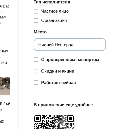
Тип исполнителя
я Вас
Частное лицо
таем
Организация
р.
Место
нных
.
С проверенным паспортом
ство
Скидки и акции
Работает сейчас
₽ / м²
В приложении еще удобнее
е
ых