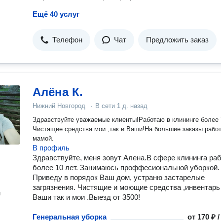
Ещё 40 услуг
Телефон
Чат
Предложить заказ
Алёна К.
Нижний Новгород
·
В сети
1 д. назад
Здравствуйте уважаемые клиенты!Работаю в клининге более 
Чистящие средства мои ,так и Ваши!На большие заказы работаем с
мамой.
В профиль
Здравствуйте, меня зовут Алена.В сфере клининга ра
более 10 лет. Занимаюсь проффесиональной уборкой.
Приведу в порядок Ваш дом, устраню застарелые
загрязнения. Чистящие и моющие средства ,инвентарь
н
Ваши так и мои .Выезд от 3500!
Генеральная уборка
от
170 ₽ 