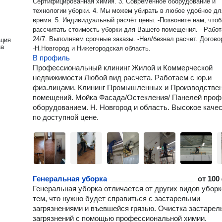
Сертифицированная химия. 3. Современное оборудование и
технологии уборки. 4. Мы можем убирать в любое удобное дл
время. 5. Индивидуальный расчёт цены. -Позвоните нам, чтобы
рассчитать стоимость уборки для Вашего помещения. - Рабо
24/7. Выполняем срочные заказы. -Нал/безнал расчет. Догово
ация
на
-Н.Новгород и Нижегородская область.
В профиль
Профессиональный клининг Жилой и Коммерческой
недвижимости Любой вид расчета. Работаем с юр.и
физ.лицами. Клининг Промышленных и Производстве
помещений. Мойка Фасада/Остекления/ Панелей проф
оборудованием. Н. Новгород и область. Высокое каче
по доступной цене.
Генеральная уборка
от
100 
Генеральная уборка отличается от других видов уборк
тем, что нужно будет справиться с застарелыми
загрязнениями и въевшейся грязью. Очистка застарел
загрязнений с помощью профессиональной химии.