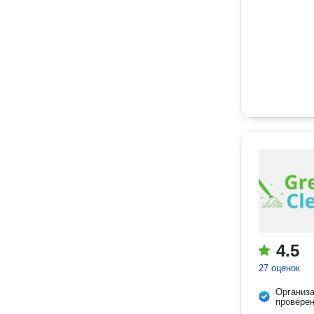
4.5
27 оценок
Организ
провере