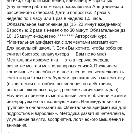
логики, скорости мышления, внимания) + взрослых
(улучшение работы мозга, профилактика Альцгеймера и
рассеянного склероза). Дети и подростки: 2 раза в
неделю по 1 часу или 1 раз в неделю 1,5 часа.
Обязательное выполнение дз (15−20 минут ежедневно)
Взрослые: 2 раза в неделю по 30 минут. Обязательное дз
10−15 минут ежедневно. ********* Авторский курс
«Ментальная арифметика с элементами математики»
Для начальной школы". Если Вы хотите, чтобы ребенок
считал быстрее калькулятора — Вам не ко мне)
Ментальная арифметика — это в первую очередь
развитие мозга и межполушарных связей. Прокачаем
когнитивные способности, постепенно повысим скорость
счета и при этом не забудем и про школьную математику
(вычисления в столбик, вычисления по действиям,
решение школьных задач, решение логических задач).
Научимся применять ментальный счёт в обычной жизни и
интегрируем его в школьную жизнь. Индивидуальные и
групповые онлайн-занятия. «Ментальная арифметика для
подростков и взрослых». Методика развития интеллекта,
улучшение памяти, восприятия, логического мышления и
внимания.