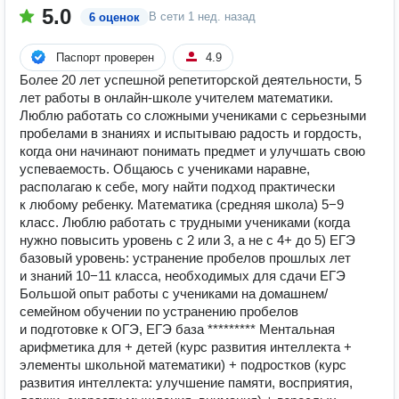
5.0
В сети
1 нед. назад
6 оценок
Паспорт проверен
4.9
Более 20 лет успешной репетиторской деятельности, 5
лет работы в онлайн-школе учителем математики.
Люблю работать со сложными учениками с серьезными
пробелами в знаниях и испытываю радость и гордость,
когда они начинают понимать предмет и улучшать свою
успеваемость. Общаюсь с учениками наравне,
располагаю к себе, могу найти подход практически
к любому ребенку. Математика (средняя школа) 5−9
класс. Люблю работать с трудными учениками (когда
нужно повысить уровень с 2 или 3, а не с 4+ до 5) ЕГЭ
базовый уровень: устранение пробелов прошлых лет
и знаний 10−11 класса, необходимых для сдачи ЕГЭ
Большой опыт работы с учениками на домашнем/
семейном обучении по устранению пробелов
и подготовке к ОГЭ, ЕГЭ база ********* Ментальная
арифметика для + детей (курс развития интеллекта +
элементы школьной математики) + подростков (курс
развития интеллекта: улучшение памяти, восприятия,