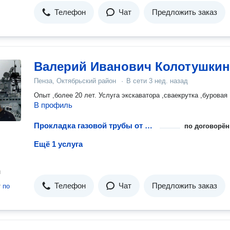
Телефон
Чат
Предложить заказ
Валерий Иванович Колотушкин
Пенза, Октябрьский район
·
В сети
3 нед. назад
Опыт ,более 20 лет. Услуга экскаватора ,сваекрутка ,буровая 
В профиль
Прокладка газовой трубы от резервуара до дома
по договорён
Ещё 1 услуга
н
Телефон
Чат
Предложить заказ
т
по