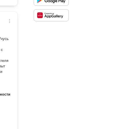
Учусь
 с
ателя
пыт
ти
ности