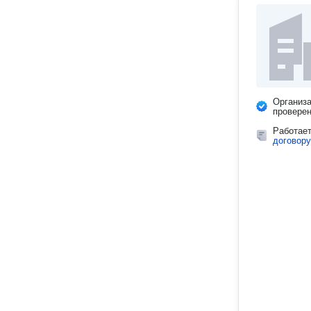
Организ
провере
Работае
договору