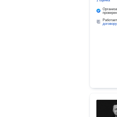
1 оценка
Организ
провере
Работае
договору