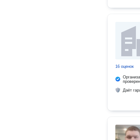
16 оценок
Организ
провере
Даёт гар