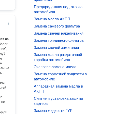
Предпродажная подготовка
автомобиля
Замена масла АКПП
Замена сажевого фильтра
Замена свечей накаливания
лет на
Замена топливного фильтра
Залог
Замена свечей зажигания
нии”,
Замена масла раздаточной
ые
коробки автомобиля
ом
Экспресс-замена масла
чем не
Замена тормозной жидкости в
автомобиле
ился
Аппаратная замена масла в
стей
АКПП
го
Снятие и установка защиты
 не
картера
Замена жидкости ГУР
 один