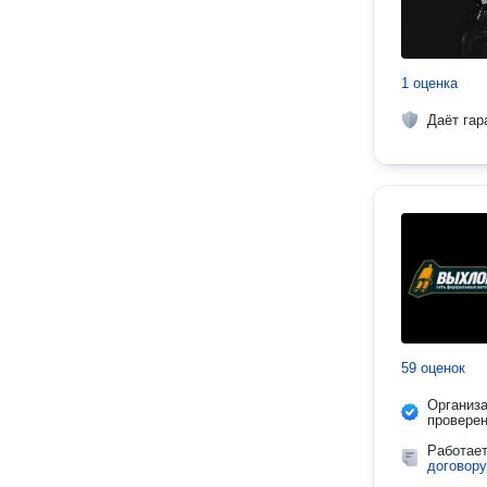
1 оценка
Даёт гар
59 оценок
Организ
провере
Работае
договору