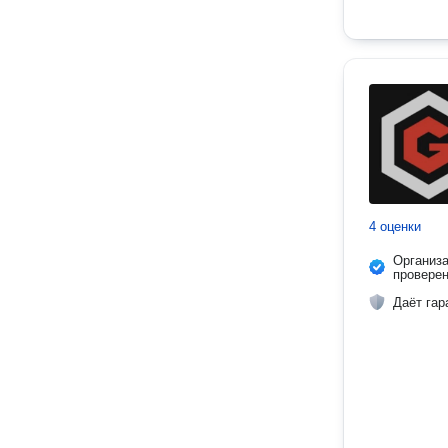
4 оценки
Организ
провере
Даёт гар