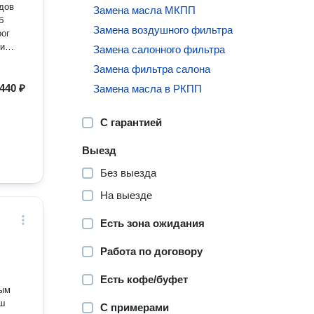
дов
Замена масла МКПП
б
Замена воздушного фильтра
ки
Замена салонного фильтра
Замена фильтра салона
тоже
440 ₽
Замена масла в РКПП
пошли
мьи
С гарантией
, кто
Выезд
Без выезда
На выезде
Есть зона ожидания
Работа по договору
Есть кофе/буфет
ным
аш
С примерами