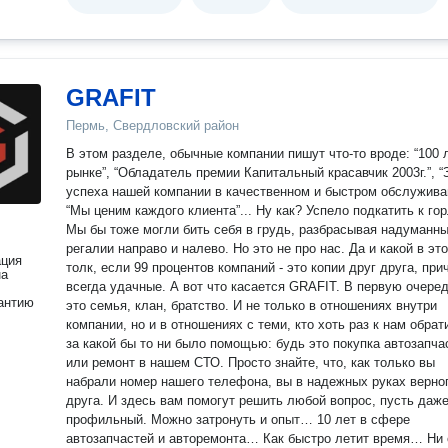
GRAFIT
Пермь, Свердловский район
В этом разделе, обычные компании пишут что-то вроде: “100 
рынке”, “Обладатель премии Капитальный красавчик 2003г.”, “
успеха нашей компании в качественном и быстром обслужива
“Мы ценим каждого клиента”... Ну как? Успело подкатить к горлу?
Мы бы тоже могли бить себя в грудь, разбрасывая надуманн
регалии направо и налево. Но это не про нас. Да и какой в эт
ация
толк, если 99 процентов компаний - это копии друг друга, при
на
всегда удачные. А вот что касается GRAFIT. В первую очередь -
антию
это семья, клан, братство. И не только в отношениях внутри
компании, но и в отношениях с теми, кто хоть раз к нам обрат
за какой бы то ни было помощью: будь это покупка автозапча
или ремонт в нашем СТО. Просто знайте, что, как только вы
набрали номер нашего телефона, вы в надежных руках верно
друга. И здесь вам помогут решить любой вопрос, пусть даже
профильный. Можно затронуть и опыт… 10 лет в сфере
автозапчастей и авторемонта… Как быстро летит время… Ни