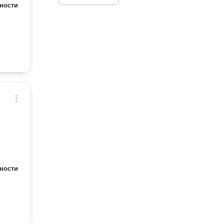
ности
ности