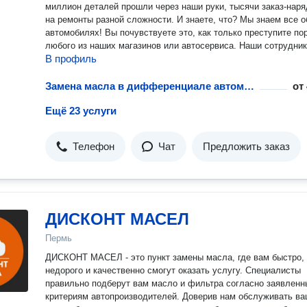
миллион деталей прошли через наши руки, тысячи заказ-наря
на ремонты разной сложности. И знаете, что? Мы знаем все о
автомобилях! Вы почувствуете это, как только преступите порог
любого из наших магазинов или автосервиса. Наши сотрудни
В профиль
грамотно и экономично для вас, разберутся с подбором и
поставкой деталей для вашего автомобиля, ну и по ремонту 
все разъяснят. Есть еще один момент. Набравшись опыта и
Замена масла в дифференциале автомобиля
от
совершенства в технической части мира автозапчастей, мы 
Ещё 23 услуги
еще дальше. Сейчас одним из основных принципов нашей се
является комфорт. Комфорт для тех, кто уже с нами и для тех
только обращается к нам. В общем, звони и заезжай. Можно даже
Телефон
Чат
Предложить заказ
без повода. Наша миссия: дарить положительные эмоции
автолюбителям, решая их проблемы.
ДИСКОНТ МАСЕЛ
Пермь
ДИСКОНТ МАСЕЛ - это пункт замены масла, где вам быстро,
недорого и качественно смогут оказать услугу. Специалисты
правильно подберут вам масло и фильтра согласно заявлен
критериям автопроизводителей. Доверив нам обслуживать в