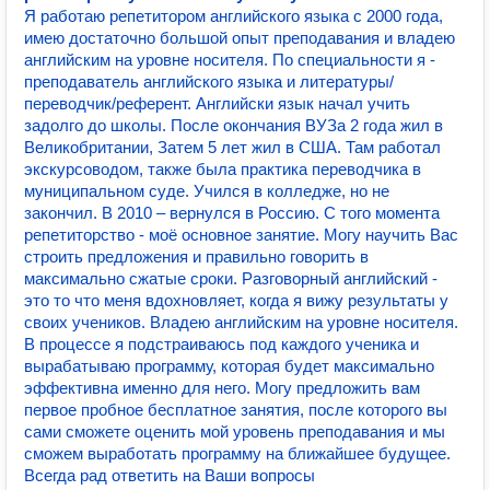
Я работаю репетитором английского языка с 2000 года,
имею достаточно большой опыт преподавания и владею
английским на уровне носителя. По специальности я -
преподаватель английского языка и литературы/
переводчик/референт. Английски язык начал учить
задолго до школы. После окончания ВУЗа 2 года жил в
Великобритании, Затем 5 лет жил в США. Там работал
экскурсоводом, также была практика переводчика в
муниципальном суде. Учился в колледже, но не
закончил. В 2010 – вернулся в Россию. С того момента
репетиторство - моё основное занятие. Могу научить Вас
строить предложения и правильно говорить в
максимально сжатые сроки. Разговорный английский -
это то что меня вдохновляет, когда я вижу результаты у
своих учеников. Владею английским на уровне носителя.
В процессе я подстраиваюсь под каждого ученика и
вырабатываю программу, которая будет максимально
эффективна именно для него. Могу предложить вам
первое пробное бесплатное занятия, после которого вы
сами сможете оценить мой уровень преподавания и мы
сможем выработать программу на ближайшее будущее.
Всегда рад ответить на Ваши вопросы