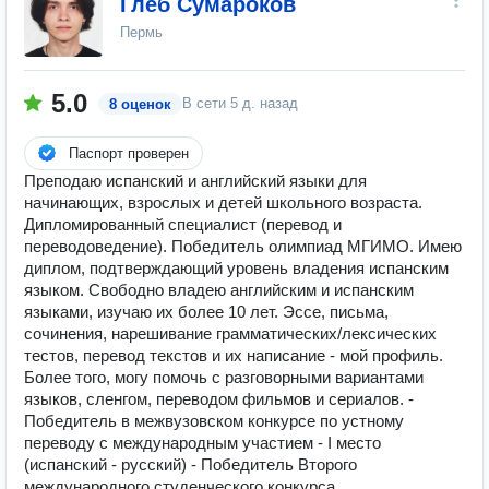
Глеб Сумароков
Пермь
5.0
В сети
5 д. назад
8 оценок
Паспорт проверен
Преподаю испанский и английский языки для
начинающих, взрослых и детей школьного возраста.
Дипломированный специалист (перевод и
переводоведение). Победитель олимпиад МГИМО. Имею
диплом, подтверждающий уровень владения испанским
языком. Свободно владею английским и испанским
языками, изучаю их более 10 лет. Эссе, письма,
сочинения, нарешивание грамматических/лексических
тестов, перевод текстов и их написание - мой профиль.
Более того, могу помочь с разговорными вариантами
языков, сленгом, переводом фильмов и сериалов. -
Победитель в межвузовском конкурсе по устному
переводу с международным участием - I место
(испанский - русский) - Победитель Второго
международного студенческого конкурса