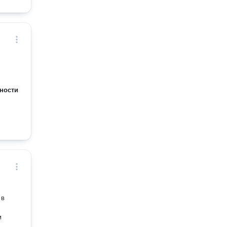
ности
 в
м