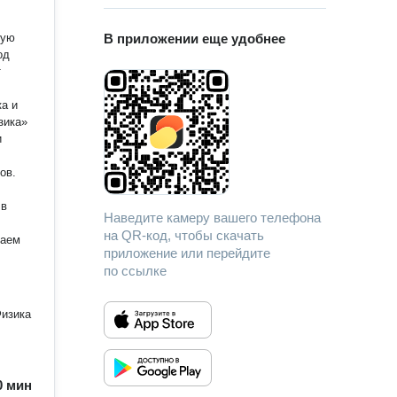
ную
В приложении еще удобнее
од
ка и
зика»
и
ов.
Наведите камеру вашего телефона
на QR-код, чтобы скачать
шаем
приложение или перейдите
по ссылке
Физика
90 мин