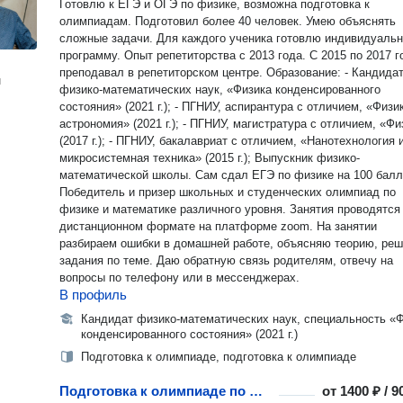
Готовлю к ЕГЭ и ОГЭ по физике, возможна подготовка к
олимпиадам. Подготовил более 40 человек. Умею объяснять
сложные задачи. Для каждого ученика готовлю индивидуаль
программу. Опыт репетиторства с 2013 года. С 2015 по 2017 г
преподавал в репетиторском центре. Обpазовaниe: - Кандидат
н
физико-математических наук, «Физика конденсированного
состояния» (2021 г.); - ПГНИУ, аспирантура с отличием, «Физи
астрономия» (2021 г.); - ПГНИУ, магистратура с отличием, «Фи
(2017 г.); - ПГНИУ, бакалaвpиат с отличием, «Нанотехнология 
микросистемная техника» (2015 г.); Выпускник физико-
математической школы. Сам сдал ЕГЭ по физике на 100 балл
Победитель и призер школьных и студенческих олимпиад по
физике и математике различного уровня. Занятия проводятся в
дистанционном формате на платформе zoom. На занятии
разбираем ошибки в домашней работе, объясняю теорию, ре
задания по теме. Даю обратную связь родителям, отвечу на
вопросы по телефону или в мессенджерах.
В профиль
Кандидат физико-математических наук, специальность «
конденсированного состояния» (2021 г.)
Подготовка к олимпиаде, подготовка к олимпиаде
Подготовка к олимпиаде по физике
от
1400 ₽ / 