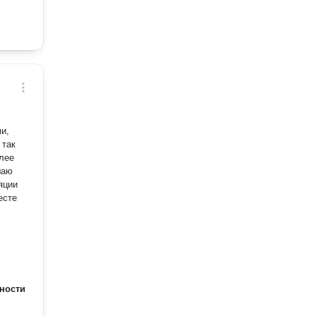
и,
 так
лее
яции
есте
ности