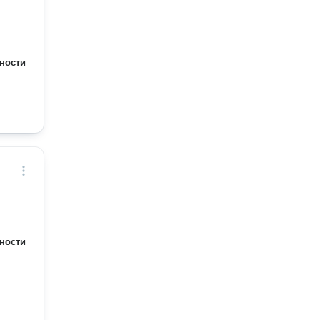
ности
ности