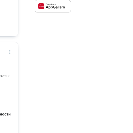
хся к
ности