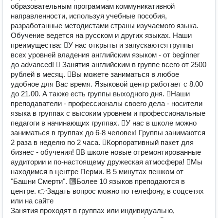
образовательным программам коммуникативной
направленности, используя учебные пособия,
разработанные методистами страны изучаемого языка.
Обучение ведется на русском и других языках. Наши
преимущества: ⃣У нас открыты и запускаются группы
всех уровней владения английским языком - от beginner
до advanced! ⃣ Занятия английским в группе всего от 2500
рублей в месяц. ⃣Вы можете заниматься в любое
удобное для Вас время. Языковой центр работает с 8.00
до 21.00. А также есть группы выходного дня. ⃣Наши
преподаватели - профессионалы своего дела - носители
языка в группах с высоким уровнем и профессиональные
педагоги в начинающих группах. ⃣У нас в школе можно
заниматься в группах до 6-8 человек! Группы занимаются
2 раза в неделю по 2 часа. ⃣Корпоративный пакет для
бизнес - обучения! ⃣В школе новые отремонтированные
аудитории и по-настоящему дружеская атмосфера! ⃣Мы
находимся в центре Перми. В 5 минутах пешком от
"Башни Смерти". 🔟Более 10 языков преподаются в
центре. 👉Задать вопрос можно по телефону, в соцсетях
или на сайте
Занятия проходят в группах или индивидуально,